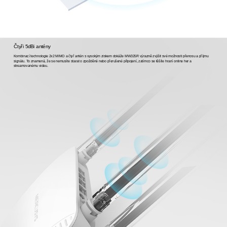
Čtyři 5dBi antény
Kombinací technologie 2x2 MIMO a čtyř antén s vysokým ziskem dokáže MW325R výrazně zvýšit své možnosti přenosu a příjmu
signálu. To znamená, že se nemusíte starat o zpožděné nebo přerušené připojení, zatímco se těšíte hraní online her a
streamovanému videu.