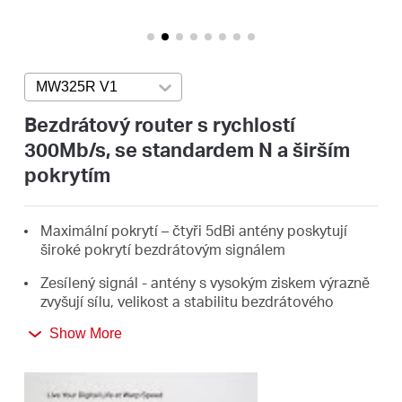
Republic
/
MW325R V1
Press enter to open version list
Czech
Bezdrátový router s rychlostí
300Mb/s, se standardem N a širším
pokrytím
Maximální pokrytí – čtyři 5dBi antény poskytují
široké pokrytí bezdrátovým signálem
Zesílený signál - antény s vysokým ziskem výrazně
zvyšují sílu, velikost a stabilitu bezdrátového
signálu
Show More
Rychlost bezdrátového signálu 300 Mb/s je ideální
pro streamování v HD, hraní online her a stahování
velkých souborů