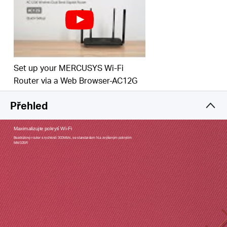
Jednoduchá instalace - intuitivní webová stránka
vás provede procesem nastavení během několika
minut
*
Specifikace rozsahu jsou založeny na výsledcích
testů výkonu. Skutečný výkon se liší v závislosti na
Set up your MERCUSYS Wi-Fi
aplikacích a podmínkách prostředí.
Router via a Web Browser-AC12G
Přehled
Maximalizujte pokrytí Wi-Fi
Bezdrátový router s rychlostí 300Mb/s, se standardem N a zvýšeným pokrytím
MW325R