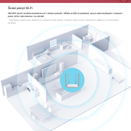
Široké pokrytí Wi-Fi
MW325R vytváří rozsáhlou bezdrátovou síť s širokým pokrytím. Můžete se těšit na spolehlivé, vysoce výkonné připojení v obývacím
pokoji, ložnici nebo dokonce i na zahradě.
*
Specifikace rozsahu jsou založeny na výsledcích testů výkonu. Skutečný výkon se liší v závislosti na aplikacích a podmínkách
prostředí.