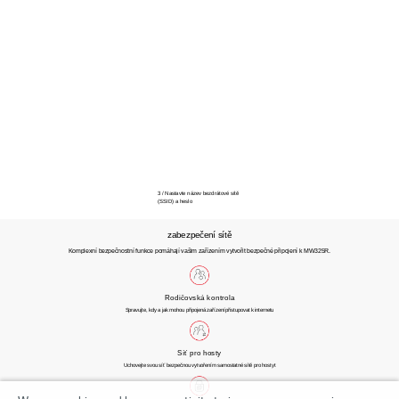
3 / Nastavte název bezdrátové sítě
(SSID) a heslo
zabezpečení sítě
Komplexní bezpečnostní funkce pomáhají vašim zařízením vytvořit bezpečné připojení k MW325R.
Rodičovská kontrola
Spravujte, kdy a jak mohou připojená zařízení přistupovat k internetu
Síť pro hosty
Uchovejte svou síť bezpečnou vytvořením samostatné sítě pro hostyt