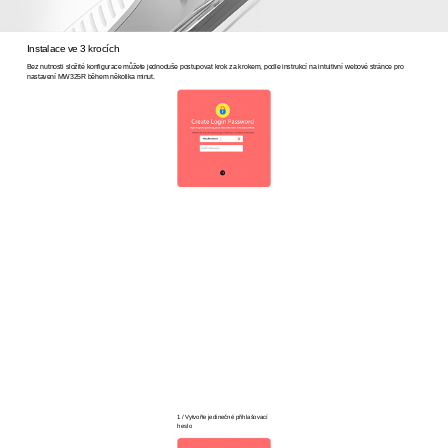
Instalace ve 3 krocích
Bez nutnosti složité konfigurace můžete jednoduše postupovat krok za krokem, podle instrukcí na intuitivní webové stránce pro
nastavení MW325R během několika minut.
1 / Vytvořte jedinečné přihlašovací
heslo