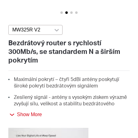
Republic
/
MW325R V2
Press enter to open version list
Czech
Bezdrátový router s rychlostí
300Mb/s, se standardem N a širším
pokrytím
Maximální pokrytí – čtyři 5dBi antény poskytují
široké pokrytí bezdrátovým signálem
Zesílený signál - antény s vysokým ziskem výrazně
zvyšují sílu, velikost a stabilitu bezdrátového
signálu
Show More
Rychlost bezdrátového signálu 300 Mb/s je ideální
pro streamování v HD, hraní online her a stahování
velkých souborů