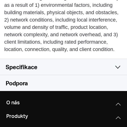
as a result of 1) environmental factors, including
building materials, physical objects, and obstacles,
2) network conditions, including local interference,
volume and density of traffic, product location,
network complexity, and network overhead, and 3)
client limitations, including rated performance,
location, connection, quality, and client condition.
Specifikace
Wireless
Podpora
Software
Wireless Standards
O nás
IEEE 802.11n, IEEE 802.11g, IEEE 802.11b
Hardware
WAN Type
Produkty
Dynamic IP/Static IP/PPPoE/L2TP/PPTP
Frequency
Others
Dimensions (W X D X H)