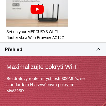
Jednoduchá instalace - intuitivní webová stránka
vás provede procesem nastavení během několika
minut
*
Specifikace rozsahu jsou založeny na výsledcích
testů výkonu. Skutečný výkon se liší v závislosti na
Set up your MERCUSYS Wi-Fi
aplikacích a podmínkách prostředí.
Router via a Web Browser-AC12G
Přehled
Maximalizujte pokrytí Wi-Fi
Bezdrátový router s rychlostí 300Mb/s, se
standardem N a zvýšeným pokrytím
MW325R