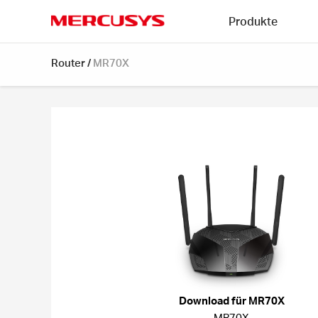
Click
Produkte
to
skip
MERCUSYS
the
Router
/
MR70X
navigation
bar
Download für MR70X
MR70X