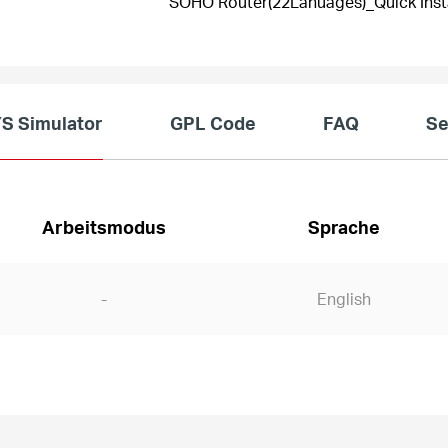
SOHO Router(22Lanuages)_Quick Insta
 Simulator
GPL Code
FAQ
Se
Arbeitsmodus
Sprache
-
English