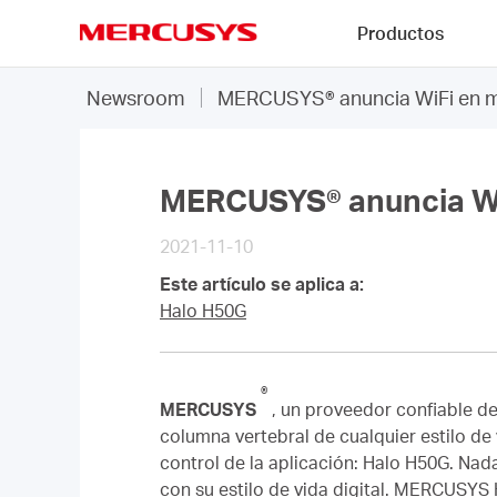
Click
Productos
to
skip
MERCUSYS
the
Newsroom
MERCUSYS® anuncia WiFi en ma
navigation
bar
MERCUSYS® anuncia WiF
2021-11-10
Este artículo se aplica a:
Halo H50G
®
MERCUSYS
,
un proveedor confiable de 
columna vertebral de cualquier estilo de
control de la aplicación: Halo H50G.
Nada
con su estilo de vida digital.
MERCUSYS Ha