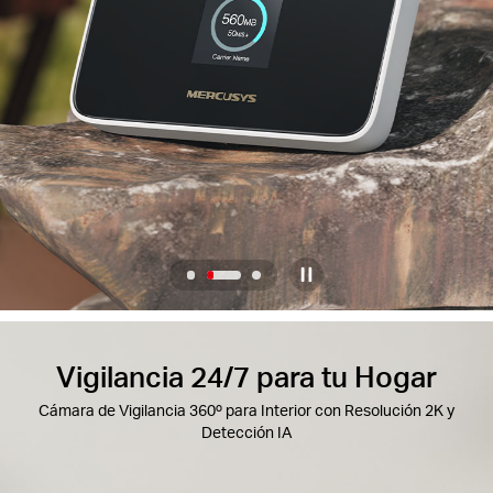
/
Spanish
2
/
3
Home
Half-
Vigilancia 24/7 para tu Hogar
Screen
Cámara de Vigilancia 360º para Interior con Resolución 2K y
Detección IA
Banner