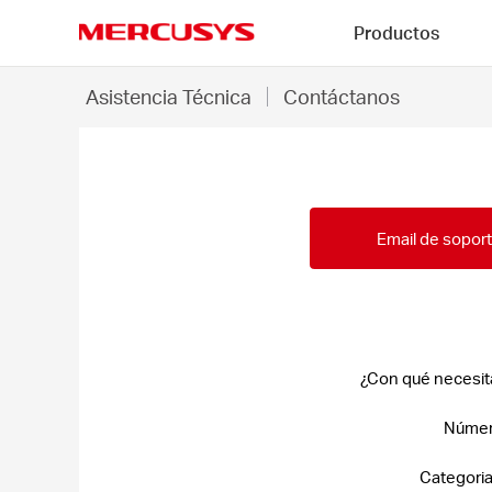
Click
Productos
to
skip
MERCUSYS
the
Contáctanos
*
Asistencia Técnica
Contáctanos
navigation
-
bar
MERCUSYS
Email de sopor
¿Con qué necesit
Númer
Categoria