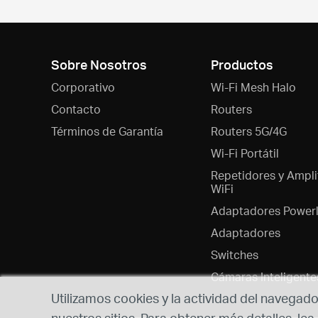
Sobre Nosotros
Productos
Corporativo
Wi-Fi Mesh Halo
Contacto
Routers
Términos de Garantía
Routers 5G/4G
Wi-Fi Portátil
Repetidores y Ampli
WiFi
Adaptadores Powerl
Adaptadores
Switches
Cámaras Inteligente
Utilizamos cookies y la actividad del navegado
nuestros sitios. Para obtener más detalles, lea