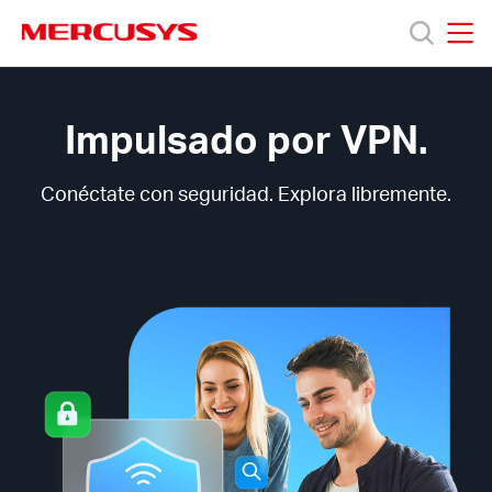
Click
to
skip
MERCUSYS
MERCUSYS
the
Tecnología
Productos
navigation
VPN
bar
de
Impulsado por VPN.
MERCUSYS
Soporte
Conéctate con seguridad. Explora libremente.
Sobre
Nosotros
Spain