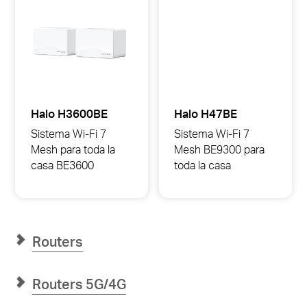
Halo H3600BE
Halo H47BE
Sistema Wi-Fi 7
Sistema Wi-Fi 7
Mesh para toda la
Mesh BE9300 para
casa BE3600
toda la casa
Halo
Halo
H3600BE
H47BE
Sistema
Sistema
Wi-
Wi-
Fi
Fi
7
7
Routers
Mesh
Mesh
para
BE9300
toda
para
la
toda
Routers 5G/4G
casa
la
BE3600
casa