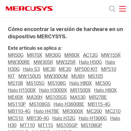
Click
to
skip
MERCUSYS
MERCUSYS
the
Productos
navigation
Cómo encontrar la versión de hardware en un
bar
dispositivo MERCYSYS.
Soporte
Este artículo se aplica a:
MR50G
MR70X
MR30G
MR60X
AC12G
MW155R
Sobre
MW300RE
MW305R
MW325R
Halo H50G
Halo
H30G
Halo S3
ME30
ME20
MP500 KIT
MP510
KIT
MW150US
MW300UM
MU6H
MS105
Nosotros
MS108
MS105G
MS108G
Halo H80X
ME50G
Halo H1500X
Halo H3000X
MR1500X
Halo H60X
ME60X
MA30H
MS105GS
MA530
MR27BE
MS110P
MS108GS
Halo H3600BE
MB115-4G
MB110-4G
Halo H47BE
MR3000X
MC200
MC210
Spain
MC510
MB130-4G
Halo H32G
Halo H1900G
Halo
H30
MT110
MT115
MS105GP
MS108GP