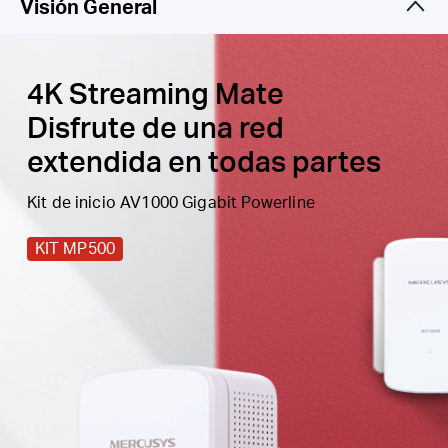
Visión General
Fácil expansión
— amplíe la cobertura
simplemente agregando más adaptadores
Powerline
4K Streaming Mate
Disfrute de una red
extendida en todas partes
Kit de inicio AV1000 Gigabit Powerline
KIT MP500