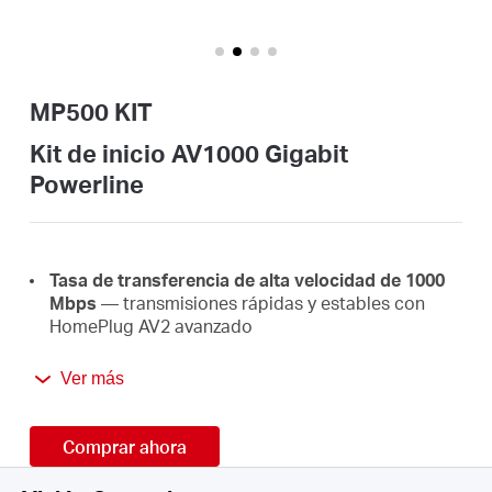
/
Spanish
MP500 KIT
Kit de inicio AV1000 Gigabit
Powerline
Tasa de transferencia de alta velocidad de 1000
Mbps
— transmisiones rápidas y estables con
HomePlug AV2 avanzado
Conexión por cable súper rápida
— un puerto
Ver más
gigabit proporciona Internet de alta velocidad a
PC, IPTV y consolas de juegos
Comprar ahora
Plug & Play
— no requiere cableado ni
configuración, simplemente conéctelo