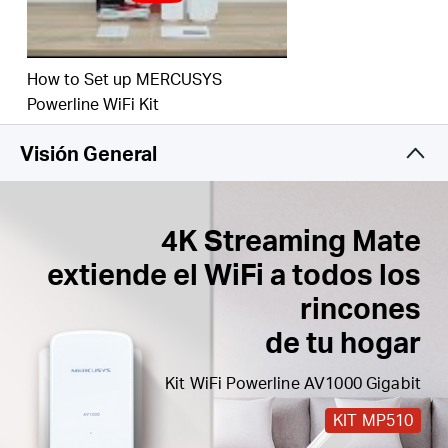
y juegue
Fácil expansión
: amplíe la cobertura simplemente
agregando más adaptadores Powerline
How to Set up MERCUSYS
Powerline WiFi Kit
Visión General
4K Streaming Mate
extiende el WiFi a todos los
rincones
de tu hogar
Kit WiFi Powerline AV1000 Gigabit
KIT MP510