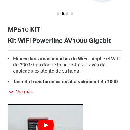
/
Spanish
MP510 KIT
Kit WiFi Powerline AV1000 Gigabit
Elimine las zonas muertas de WiFi
: amplíe el WiFi
de 300 Mbps donde lo necesite a través del
cableado existente de su hogar
Tasa de transferencia de alta velocidad de 1000
Mbps:
transmisiones rápidas y estables con el
Ver más
avanzado HomePlug AV2
Conexiones por cable súper rápidas
: un puerto
gigabit para PC, IPTV y consolas de juegos
Plug & Play
: diga adiós al cableado y la
configuración complejos, simplemente conéctelo