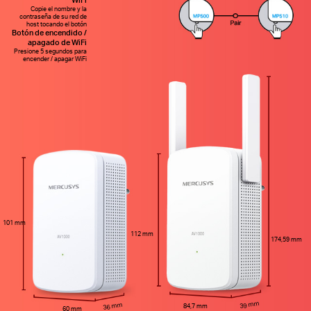
Copie el nombre y la
contraseña de su red de
host tocando el botón
Botón de encendido /
apagado de WiFi
Presione 5 segundos para
encender / apagar WiFi
101 mm
112 mm
174,59 mm
39 mm
36 mm
84,7 mm
60 mm