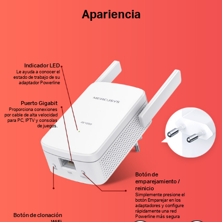
Apariencia
Indicador LED
Le ayuda a conocer el
estado de trabajo de su
adaptador Powerline
Puerto Gigabit
Proporciona conexiones
por cable de alta velocidad
para PC, IPTV y consolas
de juegos.
Botón de
emparejamiento /
reinicio
Simplemente presione el
botón Emparejar en los
adaptadores y configure
rápidamente una red
Botón de clonación
Powerline más segura
WiFi