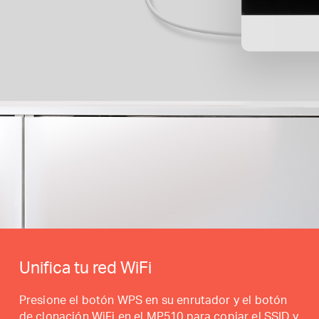
Unifica tu red WiFi
Presione el botón WPS en su enrutador y el botón
de clonación WiFi en el MP510 para copiar el SSID y