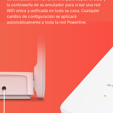
la contraseña de su enrutador para crear una red
WiFi única y unificada en toda su casa.
Cualquier
cambio de configuración se aplicará
automáticamente a toda la red Powerline.