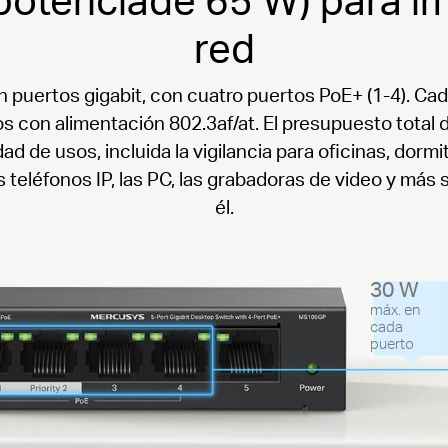
red
puertos gigabit, con cuatro puertos PoE+ (1-4).
Cad
os con alimentación 802.3af/at.
El presupuesto total 
d de usos, incluida la vigilancia para oficinas, dor
os teléfonos IP, las PC, las grabadoras de video y m
él.
30 W
máx. en
cada
puerto