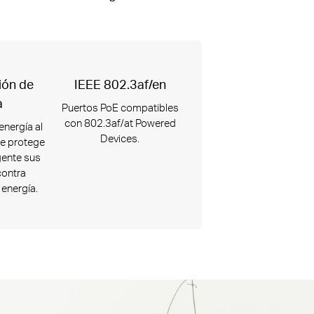
ión de
IEEE 802.3af/en
a
Puertos PoE compatibles
con 802.3af/at Powered
energía al
Devices.
e protege
gente sus
contra
energía.