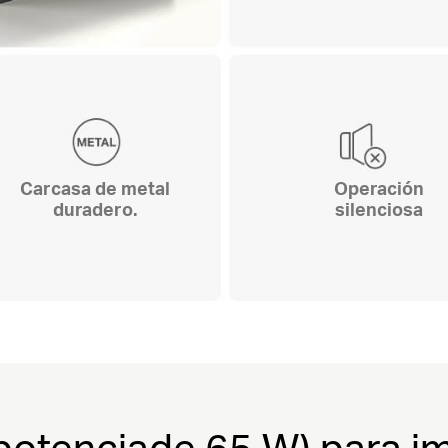
Carcasa de metal
Operación
duradero.
silenciosa
potenciade 65 W) para 