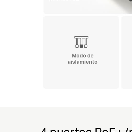
Modo de
aislamiento
4 puertos PoE+ (