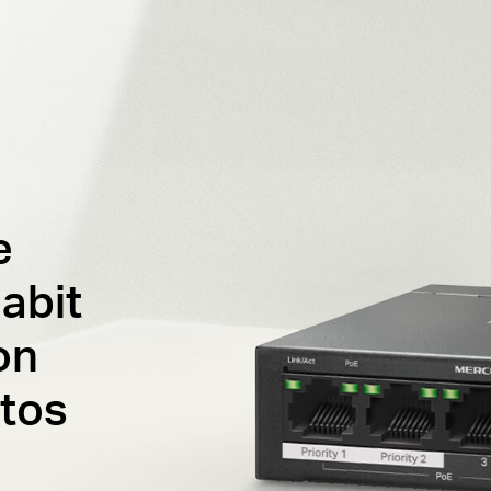
e
abit
on
tos