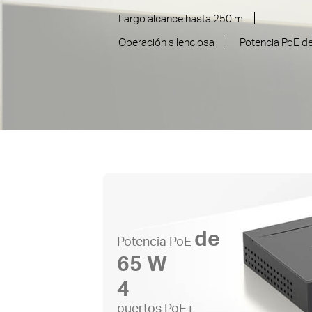
Largo alcance hasta 250 m
Operación silenciosa
Potencia PoE d
de
Potencia PoE
65 W
4
puertos PoE+