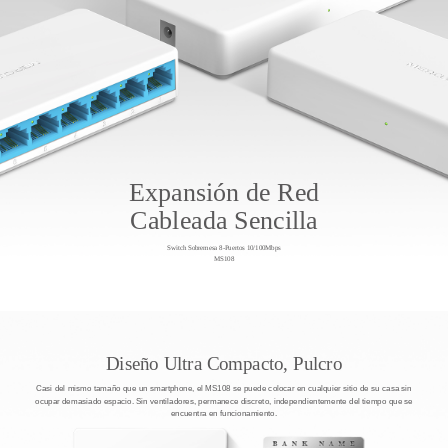
Expansión de Red
Cableada Sencilla
Switch Sobremesa 8-Puertos 10/100Mbps
MS108
Diseño Ultra Compacto, Pulcro
Casi del mismo tamaño que un smartphone, el MS108 se puede colocar en cualquier sitio de su casa sin
ocupar demasiado espacio. Sin ventiladores, permanece discreto, independientemente del tiempo que se
encuentra en funcionamiento.