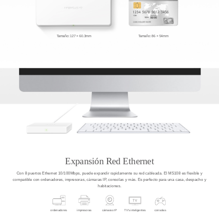
Tamaño: 127 × 60.3mm
Tamaño: 86 × 54mm
Expansión Red Ethernet
Con 8 puertos Ethernet 10/100Mbps, puede expandir rapidamente su red cableada. El MS108 es flexible y
compatible con ordenadores, impresoras, cámaras IP, consolas y más. Es perfecto para una casa, despacho y
habitaciones.
ordenadores
impresoras
cámaras IP
TV's inteligentes
consolas