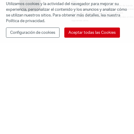
MAC,
Utilizamos cookies y la actividad del navegador para mejorar su
el MS108 proporciona hasta 1.6Gbps de ancho de banda
experiencia, personalizar el contenido y los anuncios y analizar cómo
estable. Cada unidad pasa por exhaustivas pruebas antes
de proceder al envío, asegurando que el MS105
se utilizan nuestros sitios. Para obtener más detalles, lea nuestra
proporciona robustez y conexiones ininterrumpidas en los
Política de privacidad.
siguientes años.
Configuración de cookies
Aceptar todas las Cookies
Especificaciones
Funciones de Software
Soporte
Características de Hardware
Método de Transferencia
Sobre Nosotros
Almacenamiento y reenvío
Otros
Dimensiones (An x Pr x Al)
Productos
127 x 60.3 x 22 mm
Certificaciones
Prensa
CE, RoHS
Interfaces
8 puertos 10/100Mbps, auto-negociación, auto-