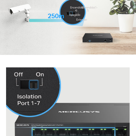
Encendido(1-
Encendido(1-
4)
7)
250m
Apagado
Extender