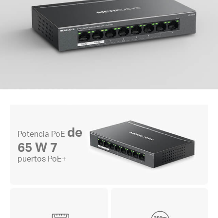
de
Potencia PoE
65 W
7
puertos PoE+