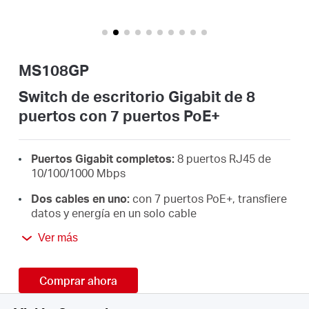
/
Spanish
MS108GP
Switch de escritorio Gigabit de 8
puertos con 7 puertos PoE+
Puertos Gigabit completos:
8 puertos RJ45 de
10/100/1000 Mbps
Dos cables en uno:
con 7 puertos PoE+, transfiere
datos y energía en un solo cable
PoE+ de alta potencia:
admit alimentación PoE de
Ver más
hasta 30 W para cada puerto PoE y 65 W para
todos los puertos PoE*
Comprar ahora
Largo alcance hasta 250 m:
aumenta la distancia
de transmisión PoE a 250 m mediante el modo