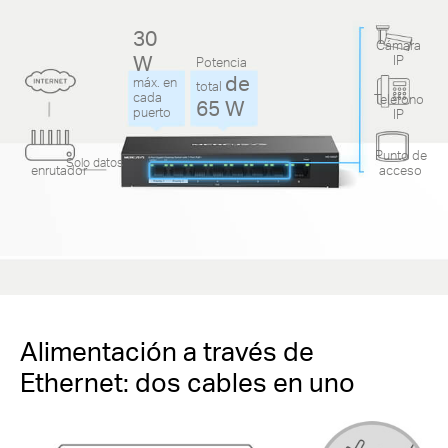
30
Cámara
W
IP
Potencia
de
máx. en
total
cada
Teléfono
65 W
puerto
IP
Punto de
Solo datos
enrutador
acceso
Alimentación a través de
Ethernet: dos cables en uno