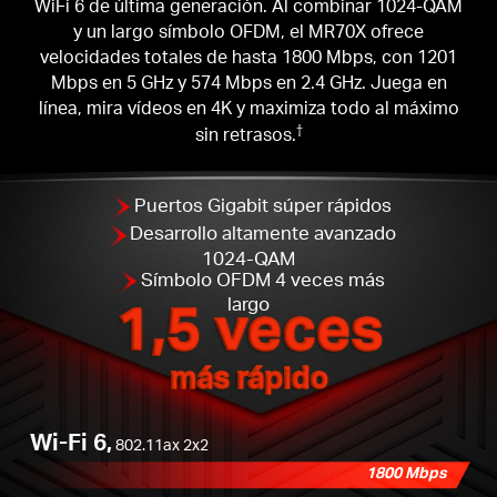
WiFi 6 de última generación. Al combinar 1024-QAM
y un largo símbolo OFDM, el MR70X ofrece
velocidades totales de hasta 1800 Mbps, con 1201
Mbps en 5 GHz y 574 Mbps en 2.4 GHz. Juega en
línea, mira vídeos en 4K y maximiza todo al máximo
sin retrasos.
†
Puertos Gigabit súper rápidos
Desarrollo altamente avanzado
1024-QAM
Símbolo OFDM 4 veces más
1,5 veces
largo
más rápido
Wi-Fi 6,
802.11ax 2x2
1800 Mbps