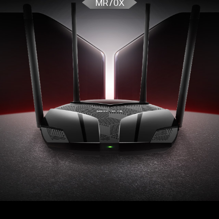
MR70X
BSS
Conexión inteligente
- Elije inteligentemente la
mejor banda disponible para cada dispositivo
Modo de punto de acceso
- Extiende una red
cableada y la convierte en inalámbrica