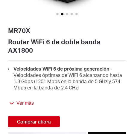
/
Spanish
MR70X
Router WiFi 6 de doble banda
AX1800
Velocidades WiFi 6 de próxima generación
-
Velocidades óptimas de WiFi 6 alcanzando hasta
1.8 Gbps (1201 Mbps en la banda de 5 GHz y 574
Mbps en la banda de 2.4 GHz)
4 veces más capacidad
- OFDMA y MU-MIMO
Ver más
permiten la transmisión simultánea de datos hacia
y desde varios dispositivos, mejorando la
eficiencia general de la red
Comprar ahora
Cobertura más amplia y más sólida
- 4 antenas