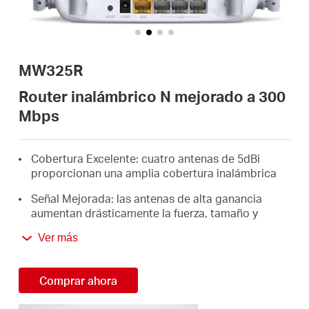
/
Spanish
MW325R
Router inalámbrico N mejorado a 300
Mbps
Cobertura Excelente: cuatro antenas de 5dBi
proporcionan una amplia cobertura inalámbrica
Señal Mejorada: las antenas de alta ganancia
aumentan drásticamente la fuerza, tamaño y
estabilidad de la señal inalámbrica
Ver más
Velocidad Inalámbrica de 300 Mbps: ideal para
transmisión de video en alta definición, juegos en
Comprar ahora
línea y descargas de archivos grandes
Instalación Sencilla: una página web intuitiva te