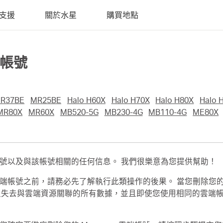
支援
關於水星
購買地點
s帳號
R37BE
MR25BE
Halo H60X
Halo H70X
Halo H80X
Halo 
MR80X
MR60X
MB520-5G
MB230-4G
MB110-4G
ME80X
s 帳號以及與該帳號相關的任何信息。 我們很樂意為您提供幫助！
雲端帳號之前，請務必先了解執行此類操作的後果。 當您刪除您的雲端帳號
，您將永久失去與雲端資源關聯的所有數據，並且即使您使用相同的雲