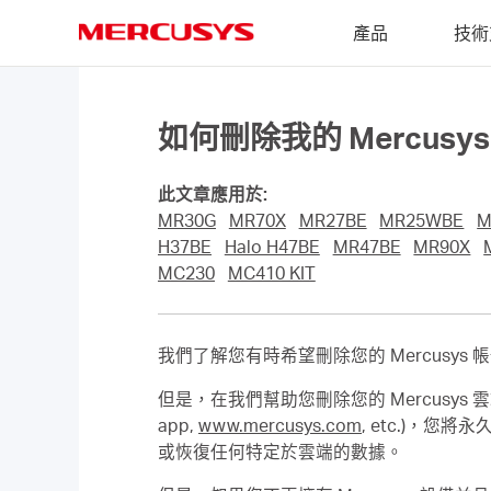
Click
產品
技術
to
skip
MERCUSYS
the
navigation
bar
如何刪除我的 Mercusy
此文章應用於:
MR30G
MR70X
MR27BE
MR25WBE
M
H37BE
Halo H47BE
MR47BE
MR90X
MC230
MC410 KIT
我們了解您有時希望刪除您的 Mercusy
但是，在我們幫助您刪除您的 Mercusys 
app,
www.mercusys.com
, etc.)
或恢復任何特定於雲端的數據。