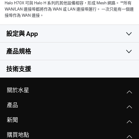
Halo H70X 可與 Halo H 系列的其他設備相容，形成 Mesh 網路。 **所有
WAN/LAN 連接埠都將作為 WAN 或 LAN 連接埠運行。 一次只能有一個連
接埠作為 WAN 連接。
設定與 App
產品規格
簡易且實用
無線網路
技術支援
軟體功能
無線標準
關於水星
Wi-Fi 6
硬體功能
運作模式
IEEE 802.11ax/ac/n/a 5 GHz
產品
路由器模式, 基地台模式
IEEE 802.11ax/n/b/g 2.4 GHz
其他
尺寸大小(長 X 寬 X 高)
新聞
128×81×83.7 mm
服務品質(QoS)
訊號速率
包裝內容
WMM
1201 Mbps - 5 GHz, 574 Mbps - 2.4 GHz
購買地點
MERCUSYS
3× Halo H70X
連接介面