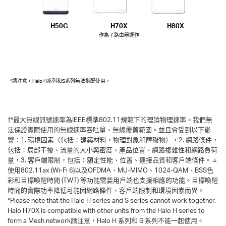
H50G
H70X
H80X
作為子路由器運作
*請注意，Halo H系列和S系列無法搭配使用。
†
*最大無線訊號速率為IEEE標準802.11規範下的理論物理速率。我們無
法保證實際使用的無線速率吞吐量、無線覆蓋範圍。並且會受到以下影
響：1. 環境因素（包括：建築材料，物理對象和障礙物），2. 網路條件，
包括：局部干擾、流量的大小與密度、產品位置、網路複雜性和網路負荷
量，3. 客戶端限制，包括：額定性能、位置、連接品質和客戶端條件。 △
使用802.11ax (Wi-Fi 6)以及OFDMA、MU-MIMO、1024-QAM、BSS色
彩和目標喚醒時間 (TWT) 等功能需要用戶端也支援相應的功能。目標喚醒
時間的實際功率降低可能因網路條件、客戶端限制和環境因素而異。
*Please note that the Halo H series and S series cannot work together.
Halo H70X is compatible with other units from the Halo H series to
form a Mesh network請注意，Halo H 系列和 S 系列不能一起使用。