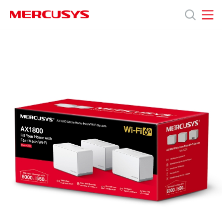
Click
to
skip
MERCUSYS
MERCUSYS
the
Halo
產
navigation
H70X
bar
[V1]
3-
品
pack
|
AX1800
技
全
屋
Mesh
術
雙
頻
Wi-
支
Fi
6
路
援
由
器
(支