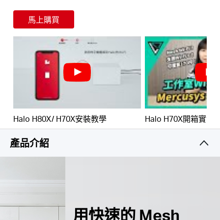
†
定連接。
馬上購買
輕鬆管理您的家庭網路 –
使用 MERCUSYS App快速
設定和管理您的 WiFi。 您還可以管理您孩子的在線時
間和瀏覽內容。
Hong
全 Gigabit 連接埠 –
每台Halo提供3× Gigabit連接
埠，有線連接如閃電般快速**
Kong,
*請注意 Halo H 系列和 S 系列不能共同運作。
China
Halo H80X/ H70X安裝教學
Halo H70X開箱實測
/
產品介紹
繁
體
用快速的 Mesh