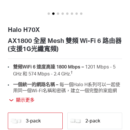
關
援
1G
光
於
纖
寬
Halo H70X
頻)
水
AX1800 全屋 Mesh 雙頻 Wi-Fi 6 路由器
(支援1G光纖寬頻)
星
雙頻WiFi 6 速度高達 1800 Mbps –
1201 Mbps - 5
購
†
GHz 和 574 Mbps - 2.4 GHz.
一個統一的網路名稱 –
每一個Halo H系列可以一起使
買
用同一個Wi-Fi名稱和密碼，建立一個完整的家庭網
‡
路。
顯示更多
地
完整家庭覆訊號蓋範圍 –
覆蓋範圍高達6,000 ft² (550
†
m²)，並具備高速 WiFi，消除您家中的 WiFi 死角。
3-pack
2-pack
點
連接最多 150 台設備 –
提供最多 150 台設備的快速穩