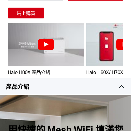
定的連接。
輕鬆管理您的家庭網路 –
使用 MERCUSYS 應用程式
馬上購買
快速設定和管理您的 Wi-Fi，您也可以管理孩子的上
網時間和內容。
Hong
全Gigabit Ports –
每個 Halo 單元 3 個Gigabit
Ports，可實現閃電般的有線連接。
Kong,
*請注意，Halo H 系列和 S 系列不能一起工作。
China
Halo H80X 產品介紹
Halo H80X/ H70X
/
產品介紹
繁
體
用快速的 Mesh WiFi 填滿您