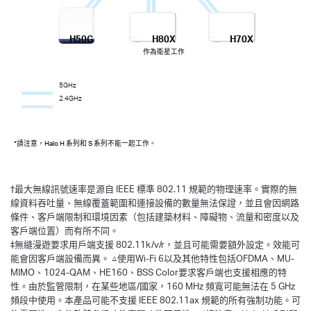
H50G
H80X
H70X
作為衛星工作
5GHz
2.4GHz
*請注意，Halo H 系列和 S 系列不能一起工作。
†
最大無線訊號速率是源自 IEEE 標準 802.11 規範的物理速率。實際的無
線資料吞吐量、無線覆蓋範圍和連接設備的數量無法保證，並且會因網路
條件、客戶端限制和環境因素（包括建築材料、障礙物、流量和密度以及
客戶端位置）而有所不同。
‡無縫漫遊要求用戶端支援 802.11k/v/r，並且可能需要額外設定。效能可
能會因客戶端設備而異。 △使用Wi-Fi 6以及其他特性包括OFDMA、MU-
MIMO、1024-QAM、HE160、BSS Color要求客戶端也支援相應的特
性。由於監管限制，在某些地區/國家，160 MHz 頻寬可能無法在 5 GHz
頻段中使用。本產品可能不支援 IEEE 802.11ax 規範的所有強制功能。可