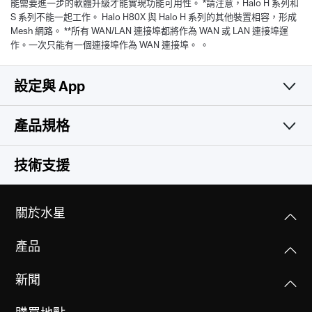
能需要進一步的軟體升級才能實現功能可用性。 *請注意，Halo H 系列和
S 系列不能一起工作。 Halo H80X 與 Halo H 系列的其他裝置相容，形成
Mesh 網路。 **所有 WAN/LAN 連接埠都將作為 WAN 或 LAN 連接埠運
作。一次只能有一個連接埠作為 WAN 連接埠。 。
設定與 App
產品規格
簡易且實用
無線網路
技術支援
軟體功能
無線標準
關於水星
Wi-Fi 6
硬體功能
運作模式
IEEE 802.11ax/ac/n/a 5 GHz
產品
Router, Access Point
IEEE 802.11ax/n/b/g 2.4 GHz
其他
尺寸大小(長 X 寬 X 高)
新聞
5 × 3.2 × 3.3 in (128 × 81 × 83.7 mm)
服務品質(QoS)
訊號速率
包裝內容
WMM
2402 Mbps on 5 GHz, 574 Mbps on 2.4 GHz