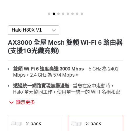
關
(支
援
1G
於
光
纖
Halo H80X V1
Press enter to open version list
寬
水
頻)
AX3000 全屋 Mesh 雙頻 Wi-Fi 6 路由器
(支援1G光纖寬頻)
星
雙頻 Wi-Fi 6 速度高達 3000 Mbps –
5 GHz 為 2402
購
Mbps，2.4 GHz 為 574 Mbps。
透過統一網路實現無縫漫遊 –
當您在家中走動時，
買
Halo 單元協同工作，使用單一統一的 WiFi 名稱和密
碼自動在 Halo 之間切換。
顯示更多
地
全屋覆蓋 –
覆蓋高達 7,000 平方英尺（650 平方米）
的高速 Wi-Fi，消除家中的 Wi-Fi 盲點。
2-pack
3-pack
點
連接超過 150 台設備 –
為超過 150 台設備提供快速穩