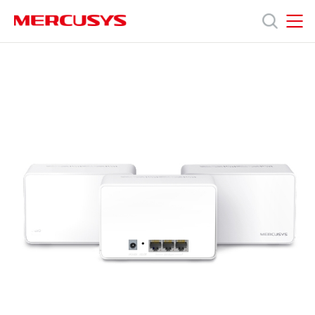
Click
to
skip
MERCUSYS
MERCUSYS
the
Halo
產
navigation
H80X
bar
[V1,
V2.20]
品
3-
pack
|
技
AX3000
全
屋
術
Mesh
雙
頻
支
Wi-
Fi
6
援
路
由
器