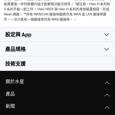
能需要進一步的軟體升級才能實現功能可用性。 *請注意，Halo H 系列和
S 系列不能一起工作。 Halo H80X 與 Halo H 系列的其他裝置相容，形成
Mesh 網路。 **所有 WAN/LAN 連接埠都將作為 WAN 或 LAN 連接埠運
作。一次只能有一個連接埠作為 WAN 連接埠。 。
設定與 App
產品規格
簡易且實用
無線網路
技術支援
軟體功能
無線標準
關於水星
Wi-Fi 6
硬體功能
運作模式
IEEE 802.11ax/ac/n/a 5 GHz
產品
Router, Access Point
IEEE 802.11ax/n/b/g 2.4 GHz
其他
尺寸大小(長 X 寬 X 高)
新聞
5 × 3.2 × 3.3 in (128 × 81 × 83.7 mm)
服務品質(QoS)
訊號速率
Network Services Enabled by Default