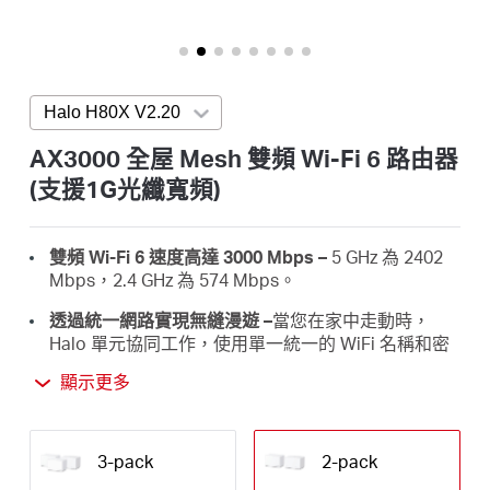
關
(支
援
1G
於
光
纖
Halo H80X V2.20
Press enter to open version list
寬
水
頻)
AX3000 全屋 Mesh 雙頻 Wi-Fi 6 路由器
(支援1G光纖寬頻)
星
雙頻 Wi-Fi 6 速度高達 3000 Mbps –
5 GHz 為 2402
購
Mbps，2.4 GHz 為 574 Mbps。
透過統一網路實現無縫漫遊 –
當您在家中走動時，
買
Halo 單元協同工作，使用單一統一的 WiFi 名稱和密
碼自動在 Halo 之間切換。
顯示更多
地
全屋覆蓋 –
覆蓋高達 7,000 平方英尺（650 平方米）
的高速 Wi-Fi，消除家中的 Wi-Fi 盲點。
3-pack
2-pack
點
連接超過 150 台設備 –
為超過 150 台設備提供快速穩