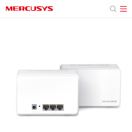
Click
to
skip
MERCUSYS
MERCUSYS
the
Halo
產
navigation
H80X
bar
[V1,
V2.20]
品
2-
pack
|
技
AX3000
全
屋
術
Mesh
雙
頻
支
Wi-
Fi
6
援
路
由
器