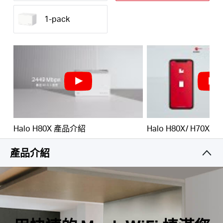
定的連接。
1-pack
輕鬆管理您的家庭網路 –
使用 MERCUSYS 應用程式
快速設定和管理您的 Wi-Fi，您也可以管理孩子的上
網時間和內容。
Hong
全Gigabit Ports –
每個 Halo 單元 3 個Gigabit
Ports，可實現閃電般的有線連接。
Kong,
*請注意，Halo H 系列和 S 系列不能一起工作。
China
Halo H80X 產品介紹
Halo H80X/ H70X
/
產品介紹
繁
體