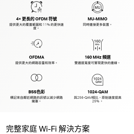
4× 更長的 OFDM 符號
MU-MIMO
提供更大的覆蓋範圍和 11% 的更快速
同時連接更多裝置。
度。
OFDMA
160 MHz 頻道
提供更大的網路容量和效率。
雙通道寬度可實現更快的連線。
BSS色彩
1024-QAM
標記來自鄰近網路的訊號以減少網路
與256-QAM
相比，原始速度提高
擁塞。
25% 。
完整家庭 Wi-Fi 解決方案