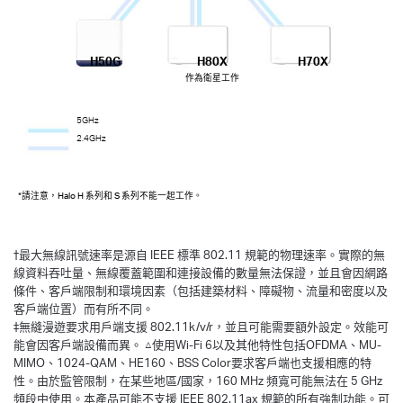
H50G
H80X
H70X
作為衛星工作
5GHz
2.4GHz
*請注意，Halo H 系列和 S 系列不能一起工作。
†
最大無線訊號速率是源自 IEEE 標準 802.11 規範的物理速率。實際的無
線資料吞吐量、無線覆蓋範圍和連接設備的數量無法保證，並且會因網路
條件、客戶端限制和環境因素（包括建築材料、障礙物、流量和密度以及
客戶端位置）而有所不同。
‡無縫漫遊要求用戶端支援 802.11k/v/r，並且可能需要額外設定。效能可
能會因客戶端設備而異。 △使用Wi-Fi 6以及其他特性包括OFDMA、MU-
MIMO、1024-QAM、HE160、BSS Color要求客戶端也支援相應的特
性。由於監管限制，在某些地區/國家，160 MHz 頻寬可能無法在 5 GHz
頻段中使用。本產品可能不支援 IEEE 802.11ax 規範的所有強制功能。可