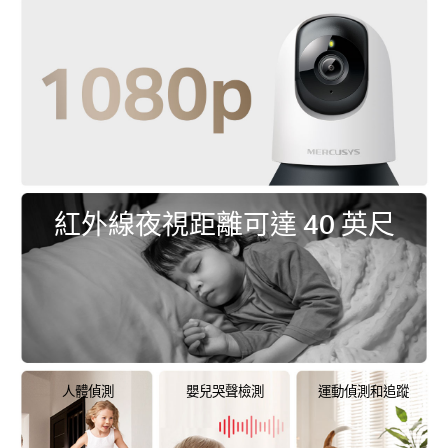
紅外線夜視距離可達 40 英尺
人體偵測
嬰兒哭聲檢測
運動偵測和追蹤