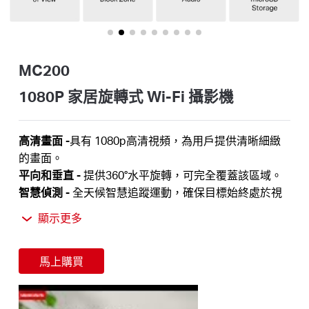
關
於
MC200
水
1080P 家居旋轉式 Wi-Fi 攝影機
星
高清畫面 -
具有 1080p
高清視頻，為用戶提供清晰細緻
的畫面。
購
平向和垂直 -
提供
360°
水平旋轉，
可完全覆蓋該區域。
智慧偵測 -
全天候智慧追蹤運動，確保目標始終處於視
野範圍內，即使在完全黑暗的夜視環境下也能保持清晰
買
顯示更多
可見。偵測到
運動、人員
或嬰兒哭聲時，可立即收到警
報
。
地
馬上購買
夜視模式 -
MC200具有高達 40
英尺(約12米)的先進夜視
功能
，使用戶可以全天候監控自己的家
。
點
雙向
音訊 -
透過內建麥克風和揚聲器即時聆聽並回應，隨