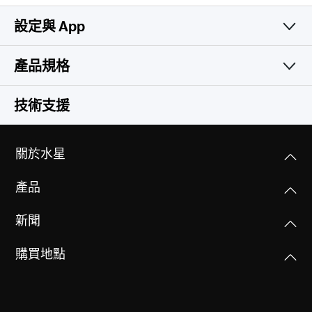
設定與 App
產品規格
簡易且實用
Camera
技術支援
Video & Audio
Image Sensor
關於水星
1/3.2'' Progressive Scan CMOS Not Starlight Sensor
軟體功能
Maximum Resolution
產品
1920 × 1080 px
Lens
Storage
安全性
Focal Length: 4 mm
新聞
128 bit AES encryption with SSL/TLS
Digital Zoom
Network
Aperture: F2.0
Local Storage
Supports 10.8x zoom
Field of View: 87° (Diagonal), 74°(Horizontal), 40°
購買地點
MERCUSYS
Micro SD card slot
Power
(Vertical)
Network Connectivity
(Supports up to 512GB)
Connect via Wi-Fi
Frame Rate
Mercusys App相容性設備列表
Detection & Notifications
Power Source
Motion Range
15/20/25/30 fps ( 15fps by default)
Cloud Storage