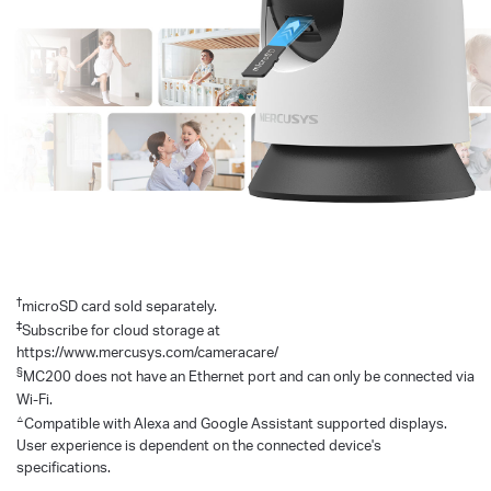
†
microSD card sold separately.
‡
Subscribe for cloud storage at
https://www.mercusys.com/cameracare/
§
MC200 does not have an Ethernet port and can only be connected via
Wi-Fi.
△
Compatible with Alexa and Google Assistant supported displays.
User experience is dependent on the connected device's
specifications.