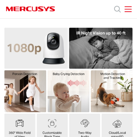
Click
to
skip
MERCUSYS
MERCUSYS
the
MC200
產
navigation
[V1]
bar
|
1080P
品
家
居
旋
技
轉
式
Wi-
術
Fi
攝
影
支
機
援