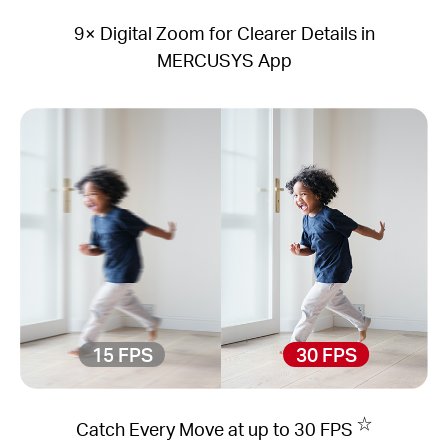
9× Digital Zoom for Clearer Details in
MERCUSYS App
15 FPS
30 FPS
☆
Catch Every Move at up to 30 FPS