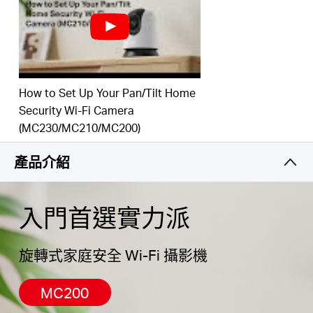
時與家人和寵物互動。
免費本地
儲存 -
支援
高達
512 GB 的
microSD
卡
用於本地
儲存，提供一種安全且經濟高效的儲存的方式
。
支援
雲端儲存
-使用 MERCUSYS 雲端
儲存服務
儲存視
Hong
訊
。
可自訂的封鎖
區域 -
自訂您的隱私區域以輕鬆阻止不必
How to Set Up Your Pan/Tilt Home
要的畫面
。
Security Wi-Fi Camera
Kong,
語音
控制 -
相容於Google Assistant
和
Amazon Alexa，
(MC230/MC210/MC200)
為使用者提供免持控制
。
China
產品介紹
/
入門首選實力派
繁
旋轉式家庭安全 Wi-Fi 攝影機
體
MC200