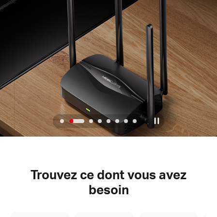
Où
acheter
Morocco
/
2
/
8
Français
Trouvez ce dont vous avez
besoin