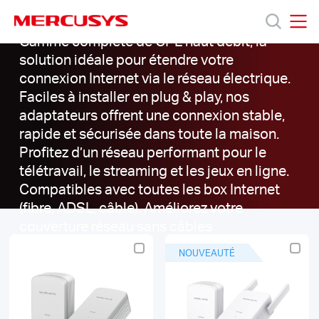
CPL
Click
to
skip
Gamme complète de CPL haut débit, la
MERCUSYS
MERCUSYS
the
CPL
solution idéale pour étendre votre
Produits
navigation
|
connexion Internet via le réseau électrique.
bar
Faciles à installer en plug & play, nos
Support
adaptateurs offrent une connexion stable,
rapide et sécurisée dans toute la maison.
Profitez d’un réseau performant pour le
A
télétravail, le streaming et les jeux en ligne.
Compatibles avec toutes les box Internet
propos
(fibre, ADSL, câble). Améliorez votre
couverture réseau sans câbles
de
supplémentaires.
NOUVEAUTÉ
Mercusys