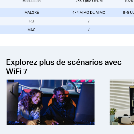
Modulation
256-QAM OFDM
1024
MALGRÉ
4×4 MIMO DL MIMO
8×8 U
RU
/
MAC
/
Explorez plus de scénarios avec
WiFi 7