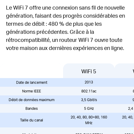
Le WiFi 7 offre une connexion sans fil de nouvelle
génération, faisant des progrès considérables en
termes de débit : 480 % de plus que les
générations précédentes.
Grâce à la
rétrocompatibilité, un routeur WiFi 7 ouvre toute
votre maison aux dernières expériences en ligne.
WiFi 5
2013
Date de lancement
Norme IEEE
802.11ac
Débit de données maximum
3,5 Gbit/s
9
Bandes
5 GHz
2,4
20, 40, 80, 80+80, 160
20, 40,
Taille du canal
MHz