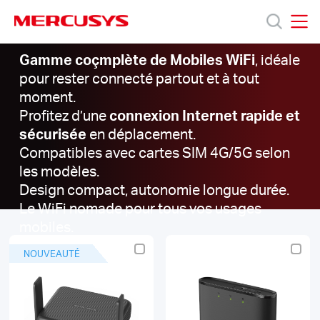
Click
to
Mobile WiFi
skip
MERCUSYS
MERCUSYS
the
Mobile
Gamme coçmplète de Mobiles WiFi
, idéale
Produits
navigation
WiFi
pour rester connecté partout et à tout
bar
moment.
Support
Profitez d’une
connexion Internet rapide et
sécurisée
en déplacement.
Compatibles avec cartes SIM 4G/5G selon
A
les modèles.
Design compact, autonomie longue durée.
propos
Le WiFi nomade pour tous vos usages
mobiles.
de
NOUVEAUTÉ
Mercusys