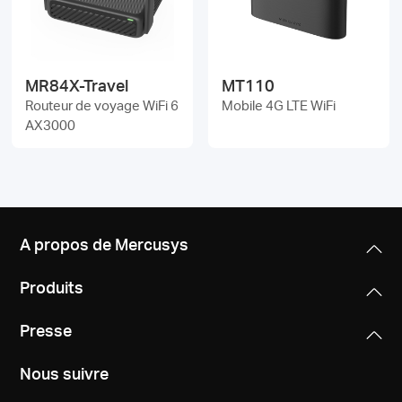
Où
acheter
MR84X-Travel
MT110
Routeur de voyage WiFi 6
Mobile 4G LTE WiFi
AX3000
Morocco
/
A propos de Mercusys
Français
Produits
Presse
Nous suivre