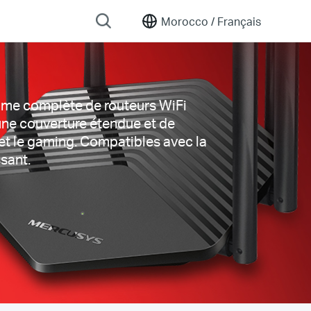
Morocco /
Français
Gamme complète de routeurs WiFi
’une couverture étendue et de
 et le gaming. Compatibles avec la
ssant.