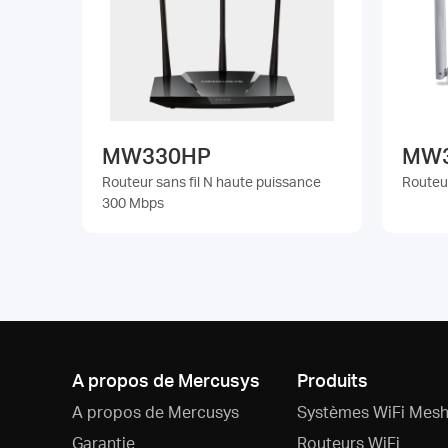
MW330HP
MW
Routeur sans fil N haute puissance
Routeu
300 Mbps
A propos de Mercusys
Produits
A propos de Mercusys
Systèmes WiFi Mesh
Garantie
Routeurs WiFi