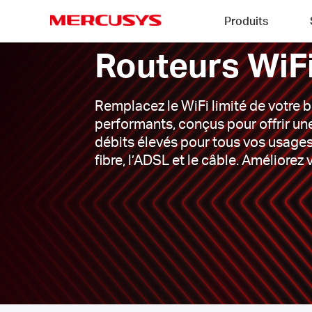
Click
Produits
to
skip
MERCUSYS
Routeurs WiF
the
Routeurs
navigation
WiFi
bar
|
Remplacez le WiFi limité de votre b
performants, conçus pour offrir une
débits élevés pour tous vos usages 
fibre, l’ADSL et le câble. Améliorez