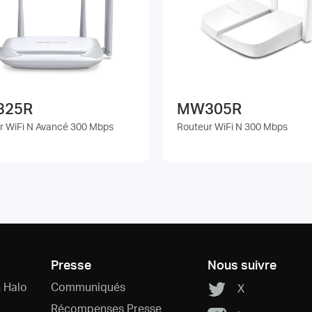
325R
MW305R
r WiFi N Avancé 300 Mbps
Routeur WiFi N 300 Mbps
Presse
Nous suivre
 Halo
Communiqués
X
Récompenses Presse