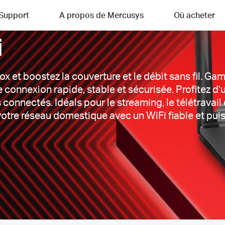
Support
A propos de Mercusys
Où acheter
i
ox et boostez la couverture et le débit sans fil. 
 connexion rapide, stable et sécurisée. Profitez d
connectés. Idéals pour le streaming, le télétravail
 votre réseau domestique avec un WiFi fiable et pui