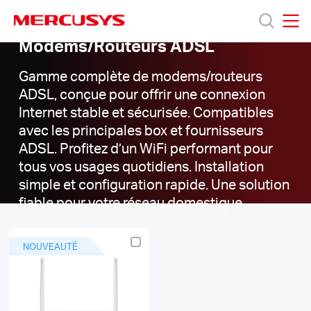
Click
to
skip
Modems/Routeurs ADSL
MERCUSYS
MERCUSYS
the
Modems/Routeurs
Produits
navigation
ADSL
Gamme complète de modems/routeurs
bar
|
ADSL, conçue pour offrir une connexion
Support
Internet stable et sécurisée. Compatibles
avec les principales box et fournisseurs
ADSL. Profitez d’un WiFi performant pour
A
tous vos usages quotidiens. Installation
simple et configuration rapide. Une solution
propos
fiable pour votre réseau domestique.
de
NOUVEAUTÉ
Mercusys