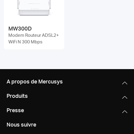
Où
acheter
MW300D
Modem Routeur ADSL2+
WiFi N 300 Mbps
Morocco
/
A propos de Mercusys
Français
Produits
Presse
Nous suivre