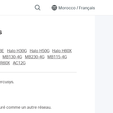
Morocco /
Français
s
BE
Halo H30G
Halo H50G
Halo H60X
MB130-4G
MB230-4G
MB115-4G
R60X
AC12G
ercusys.
figuré comme un autre réseau.