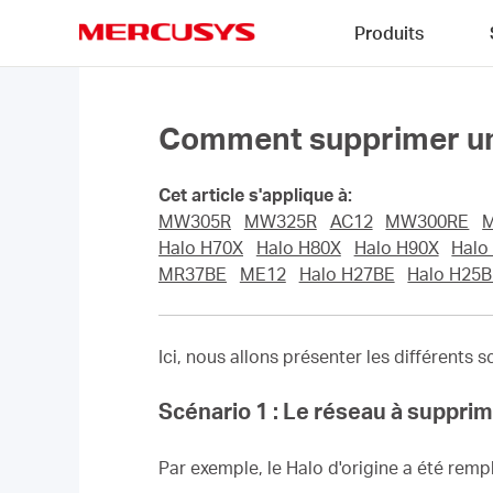
Click
Produits
to
skip
MERCUSYS
the
navigation
bar
Comment supprimer un 
Cet article s'applique à:
MW305R
MW325R
AC12
MW300RE
Halo H70X
Halo H80X
Halo H90X
Halo
MR37BE
ME12
Halo H27BE
Halo H25
Ici, nous allons présenter les différents
Scénario 1 : Le réseau à supprime
Par exemple, le Halo d'origine a été remp