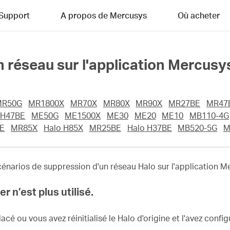
Support
A propos de Mercusys
Où acheter
réseau sur l'application Mercusy
MR50G
MR1800X
MR70X
MR80X
MR90X
MR27BE
MR47
 H47BE
ME50G
ME1500X
ME30
ME20
ME10
MB110-4G
BE
MR85X
Halo H85X
MR25BE
Halo H37BE
MB520-5G
M
 scénarios de suppression d'un réseau Halo sur l'application M
r n’est plus utilisé.
lacé ou vous avez réinitialisé le Halo d'origine et l'avez con