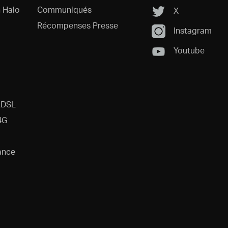
 Halo
Communiqués
X
Récompenses Presse
Instagram
Youtube
ADSL
4G
ance