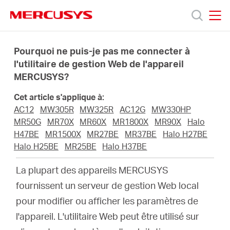
Click
to
skip
MERCUSYS
MERCUSYS
the
Produits
navigation
Pourquoi ne puis-je pas me connecter à
bar
l'utilitaire de gestion Web de l'appareil
MERCUSYS?
Support
Cet article s'applique à:
A
AC12
MW305R
MW325R
AC12G
MW330HP
MR50G
MR70X
MR60X
MR1800X
MR90X
Halo
H47BE
MR1500X
MR27BE
MR37BE
Halo H27BE
propos
Halo H25BE
MR25BE
Halo H37BE
La plupart des appareils MERCUSYS
de
fournissent un serveur de gestion Web local
pour modifier ou afficher les paramètres de
Mercusys
l'appareil.
L'utilitaire Web peut être utilisé sur