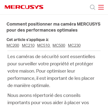
Click
to
skip
MERCUSYS
MERCUSYS
the
Produits
navigation
Comment positionner ma caméra MERCUSYS
bar
pour des performances optimales
Support
Cet article s'applique à:
MC200
MC210
MC510
MC500
MC230
A
Les caméras de sécurité sont essentielles
pour surveiller votre propriété et protéger
propos
votre maison. Pour optimiser leur
performance, il est important de les placer
de
de manière optimale.
Mercusys
Nous avons répertorié des conseils
importants pour vous aider à placer vos