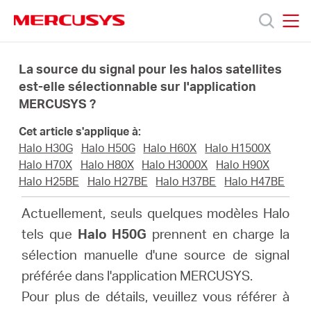
Click
to
skip
MERCUSYS
MERCUSYS
the
Produits
navigation
La source du signal pour les halos satellites
bar
est-elle sélectionnable sur l'application
MERCUSYS ?
Support
Cet article s'applique à:
A
Halo H30G
Halo H50G
Halo H60X
Halo H1500X
Halo H70X
Halo H80X
Halo H3000X
Halo H90X
Halo H25BE
Halo H27BE
Halo H37BE
Halo H47BE
propos
Actuellement, seuls quelques modèles Halo
de
tels que
Halo H50G
prennent en charge la
sélection manuelle d'une source de signal
Mercusys
préférée dans l'application MERCUSYS.
Pour plus de détails, veuillez vous référer à