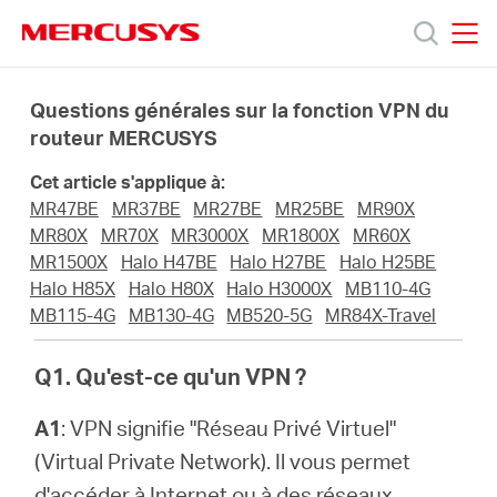
Click
to
skip
MERCUSYS
MERCUSYS
the
Produits
navigation
Questions générales sur la fonction VPN du
bar
routeur MERCUSYS
Support
Cet article s'applique à:
MR47BE
MR37BE
MR27BE
MR25BE
MR90X
A
MR80X
MR70X
MR3000X
MR1800X
MR60X
MR1500X
Halo H47BE
Halo H27BE
Halo H25BE
Halo H85X
Halo H80X
Halo H3000X
MB110-4G
propos
MB115-4G
MB130-4G
MB520-5G
MR84X-Travel
de
Q1. Qu'est-ce qu'un VPN ?
A1
: VPN signifie "Réseau Privé Virtuel"
Mercusys
(Virtual Private Network). Il vous permet
d'accéder à Internet ou à des réseaux