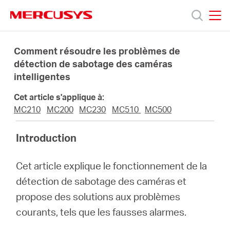
Click
to
skip
MERCUSYS
MERCUSYS
the
Produits
navigation
Comment résoudre les problèmes de
bar
détection de sabotage des caméras
intelligentes
Support
Cet article s'applique à:
A
MC210
MC200
MC230
MC510
MC500
Introduction
propos
Cet article explique le fonctionnement de la
de
détection de sabotage des caméras et
propose des solutions aux problèmes
Mercusys
courants, tels que les fausses alarmes.