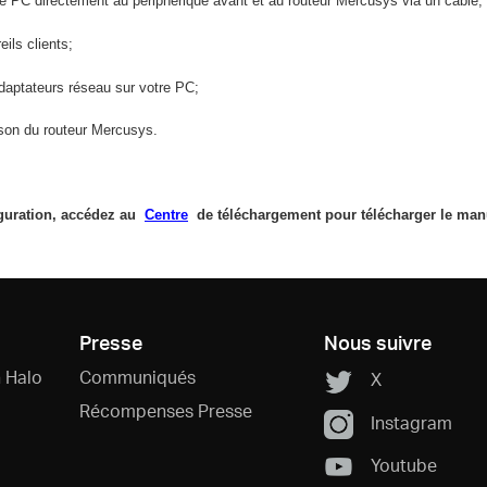
e PC directement au périphérique avant et au routeur Mercusys via un câble;
ils clients;
aptateurs réseau sur votre PC;
aison du routeur Mercusys.
iguration, accédez au
Centre
de téléchargement pour télécharger le manu
Presse
Nous suivre
 Halo
Communiqués
X
Récompenses Presse
Instagram
Youtube