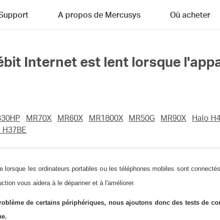
Support
A propos de Mercusys
Où acheter
débit Internet est lent lorsque l'ap
30HP
MR70X
MR60X
MR1800X
MR50G
MR90X
Halo H
o H37BE
e lorsque les ordinateurs portables ou les téléphones mobiles sont connectés
uction vous aidera à le dépanner et à l'améliorer.
e problème de certains périphériques, nous ajoutons donc des tests de 
ne.