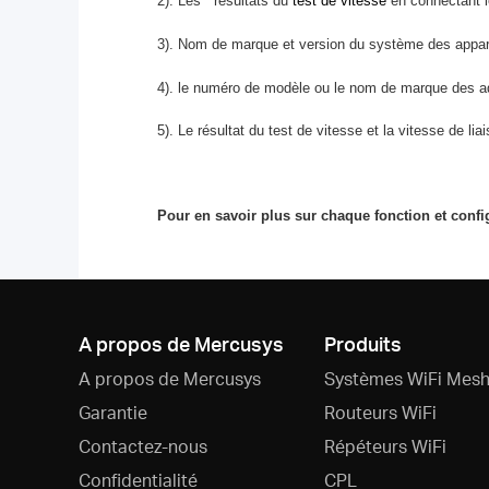
2).
Les
résultats du
test de vitesse
en connectant l
3).
Nom de marque et version du système des appare
4).
le numéro de modèle ou le nom de marque des ad
5).
Le résultat du test de vitesse et la vitesse de li
Pour en savoir plus sur chaque fonction et conf
A propos de Mercusys
Produits
A propos de Mercusys
Systèmes WiFi Mesh
Garantie
Routeurs WiFi
Contactez-nous
Répéteurs WiFi
Confidentialité
CPL