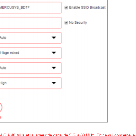
2,4 G à 40 MHz et la largeur de canal de 5 G à 80 MHz.
En ce qui concerne le c