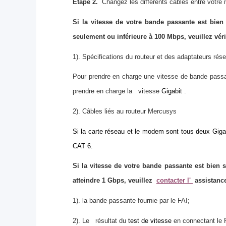
Étape 2.
Changez les différents câbles entre votre m
Si la vitesse de votre bande passante est bien
seulement ou inférieure à 100 Mbps, veuillez vérif
1).
Spécifications du routeur et des adaptateurs ré
Pour prendre en charge une vitesse de bande passa
prendre en charge la
vitesse
Gigabit
.
2).
Câbles liés au routeur Mercusys
Si la carte réseau et le modem sont tous deux Gigab
CAT 6.
Si la vitesse de votre bande passante est bien s
atteindre 1 Gbps, veuillez
contacter l'
assistance
1).
la bande passante fournie par le FAI;
2).
Le
résultat du
test de vitesse
en connectant le 