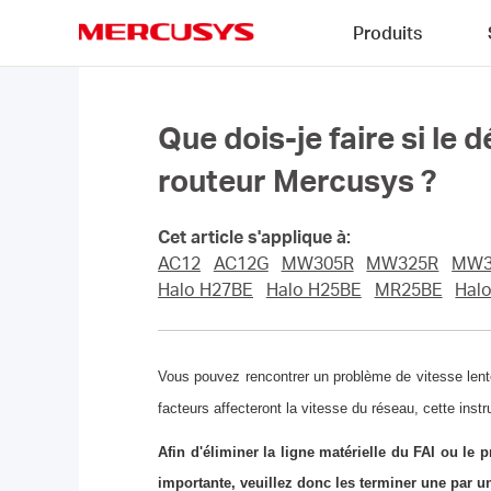
Click
Produits
to
skip
MERCUSYS
the
navigation
bar
Que dois-je faire si le 
routeur Mercusys ?
Cet article s'applique à:
AC12
AC12G
MW305R
MW325R
MW3
Halo H27BE
Halo H25BE
MR25BE
Hal
Vous pouvez rencontrer un problème de vitesse lent
facteurs affecteront la vitesse du réseau, cette instr
Afin d'éliminer la ligne matérielle du FAI ou l
importante, veuillez donc les terminer une par u