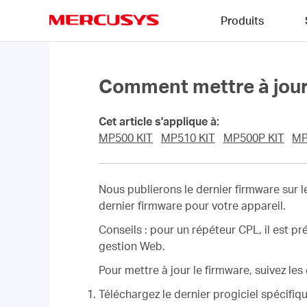
Click
Produits
to
skip
MERCUSYS
the
navigation
bar
Comment mettre à jour l
Cet article s'applique à:
MP500 KIT
MP510 KIT
MP500P KIT
MP
Nous publierons le dernier firmware sur le
dernier firmware pour votre appareil.
Conseils : pour un répéteur CPL, il est p
gestion Web.
Pour mettre à jour le firmware, suivez le
Téléchargez le dernier progiciel spécifiqu