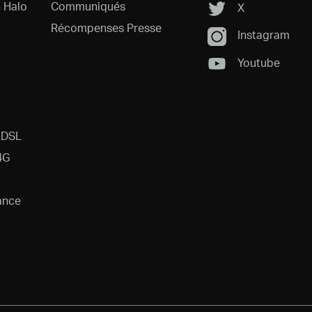
 Halo
Communiqués
X
Récompenses Presse
Instagram
Youtube
ADSL
4G
ance