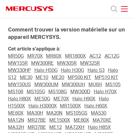
Click
to
skip
MERCUSYS
MERCUSYS
the
Produits
navigation
Comment trouver la version matérielle sur un
bar
appareil MERCYSYS.
Support
Cet article s'applique à:
MR50G
MR70X
MR60X
MR1800X
AC12
AC12G
A
MW155R
MW300RE
MW305R
MW325R
MW330HP
Halo H50G
Halo H30G
Halo S3
Halo
S12
ME30
ME10
ME20
MP500 KIT
MP510 KIT
propos
MW150US
MW300UM
MW300UH
MU6H
MS105
MS108
MS105G
MS108G
MW300D
Halo H70X
de
Halo H80X
ME50G
ME70X
Halo H90X
Halo
H1500X
Halo H3000X
MR1500X
Halo H60X
ME60X
MA30H
MA20N
MS105GS
MA530
Mercusys
MA12N
MR27BE
ME1500X
ME80X
MA70XE
MA32H
MR37BE
ME12
MA72XH
Halo H85X