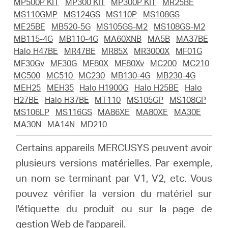
Où
MP500P KIT
MP300 KIT
MP300P KIT
MR25BE
MS110GMP
MS124GS
MS110P
MS108GS
ME25BE
MB520-5G
MS105GS-M2
MS108GS-M2
acheter
MB115-4G
MB110-4G
MA60XNB
MA5B
MA37BE
Halo H47BE
MR47BE
MR85X
MR3000X
MF01G
MF30Gv
MF30G
MF80X
MF80Xv
MC200
MC210
MC500
MC510
MC230
MB130-4G
MB230-4G
MEH25
MEH35
Halo H1900G
Halo H25BE
Halo
Morocco
H27BE
Halo H37BE
MT110
MS105GP
MS108GP
MS106LP
MS116GS
MA86XE
MA80XE
MA30E
MA30N
MA14N
MD210
/
Certains appareils MERCUSYS peuvent avoir
Français
plusieurs versions matérielles.
Par exemple,
un nom se terminant par V1, V2, etc. Vous
pouvez vérifier la version du matériel sur
l'étiquette du produit ou sur la page de
gestion Web de l'appareil.