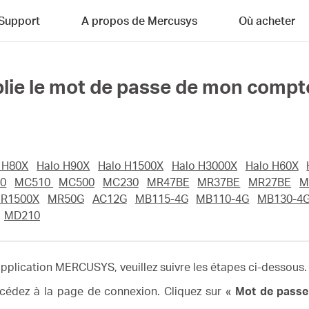
Support
A propos de Mercusys
Où acheter
'oublie le mot de passe de mon co
 H80X
Halo H90X
Halo H1500X
Halo H3000X
Halo H60X
0
MC510
MC500
MC230
MR47BE
MR37BE
MR27BE
M
R1500X
MR50G
AC12G
MB115-4G
MB110-4G
MB130-4
MD210
’application MERCUSYS, veuillez suivre les étapes ci-dessous.
cédez à la page de connexion. Cliquez sur «
Mot de passe 