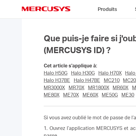
Click
Produits
to
skip
MERCUSYS
the
navigation
bar
Que puis-je faire si j
(MERCUSYS ID) ?
Cet article s'applique à:
Halo H50G
Halo H30G
Halo H70X
Halo
Halo H37BE
Halo H47BE
MC210
MC20
MR3000X
MR70X
MR1800X
MR60X
M
ME80X
ME70X
ME60X
ME50G
ME30
Si vous avez oublié le mot de passe de l
1. Ouvrez l’application MERCUSYS et ac
passe.