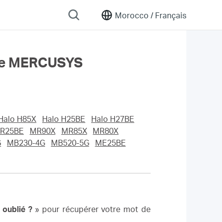
Morocco /
Français
mpte MERCUSYS
Halo H85X
Halo H25BE
Halo H27BE
R25BE
MR90X
MR85X
MR80X
G
MB230-4G
MB520-5G
ME25BE
oublié ?
» pour récupérer votre mot de