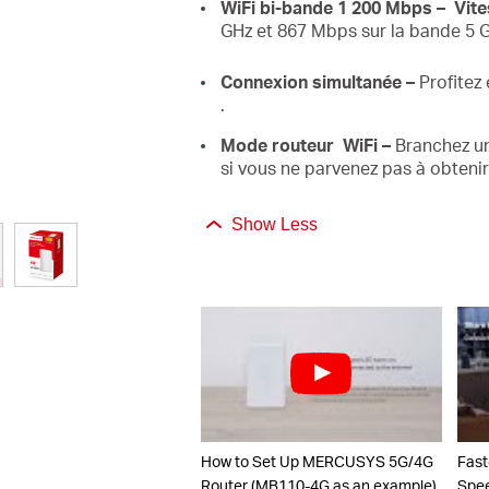
WiFi
bi-bande 1 200
Mbps
– Vit
GHz et 867 Mbps sur la
bande 5 G
Connexion simultanée
–
Profitez
.
Mode routeur
WiFi –
Branchez un
si vous ne parvenez pas à obteni
Show Less
How to Set Up MERCUSYS 5G/4G
Fast
Router (MB110-4G as an example)
Spee