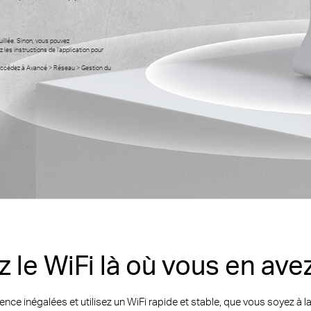
illée. Sinon, vous pouvez
 les instructions de l'application pour
 accédez à Avancé > Réseau > Gestion du
 le WiFi là où vous en ave
nce inégalées et utilisez un WiFi rapide et stable, que vous soyez à la