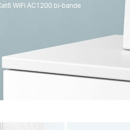
Cat6 WiFi AC1200 bi-bande