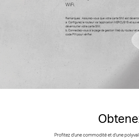
WiFi.
Remarques : Assurez-vous que votre carte SIM est déverrou
a. Configurez le routeur via l'application MERCUSYS et suivez
déverrouiller votre carte SIM.
b. Connectez-vous à la page de gestion Web du routeur et
code PIN pour vérifier.
Obtenez
Profitez d'une commodité et d'une polyvale