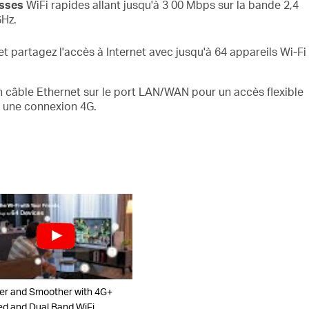
esses
WiFi
rapides
allant jusqu'à 3
00
Mbps sur la bande 2,4
Hz.
 et partagez
l'accès à Internet avec jusqu'à
64 appareils
Wi-Fi
 câble Ethernet sur le port LAN/WAN pour un accès flexible
r une
connexion 4G.
er and Smoother with 4G+
d and Dual Band WiFi