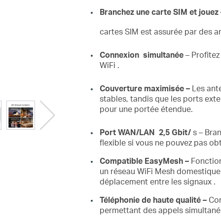
Branchez
une carte SIM et jouez
cartes SIM est assurée par des an
Connexion
simultanée
– Profitez
WiFi
.
Couverture
maximisée
–
Les ant
stables,
tandis que les ports ex
pour une portée étendue.
Port
WAN/LAN
2,5
Gbit/
s – Bran
flexible si vous ne pouvez pas ob
Compatible EasyMesh –
Fonction
un réseau WiFi
Mesh domestique
déplacement entre les signaux
.
Téléphonie de haute qualité –
Com
permettant des appels simultanés