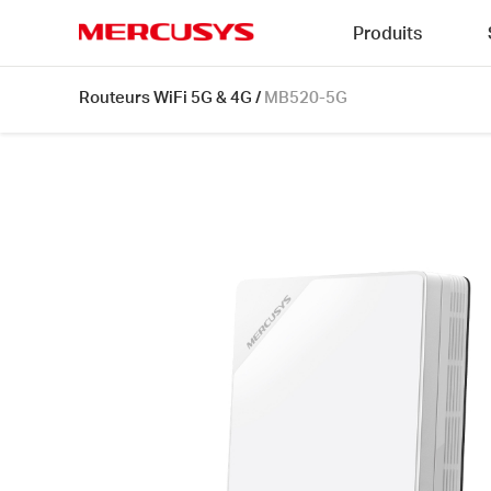
Click
Produits
to
skip
MERCUSYS
the
MB520-
Routeurs WiFi 5G & 4G
/
MB520-5G
navigation
5G
bar
[V1]
|
Routeur
5G
WiFi
6
AX3000
bi-
bande