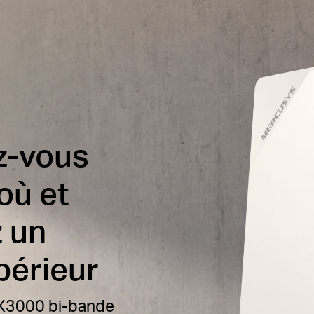
z-vous
où et
 un
périeur
AX3000 bi-bande