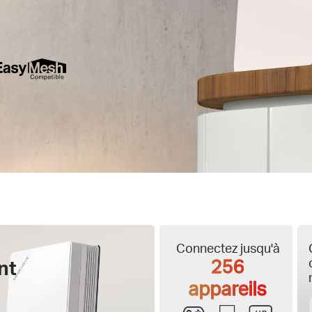
Connectez jusqu'à
256
nt
appareils