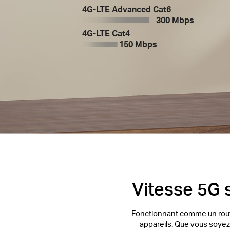
4G-LTE Advanced Cat6
300 Mbps
4G-LTE Cat4
150 Mbps
Vitesse 5G s
Fonctionnant comme un route
appareils. Que vous soyez 