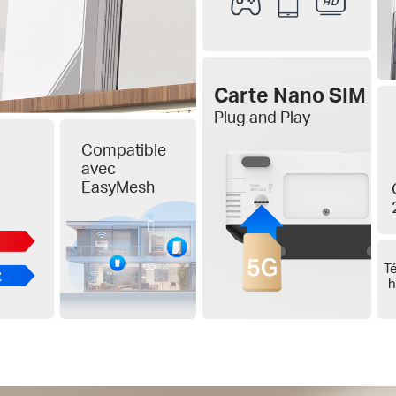
Carte Nano SIM
Plug and Play
Compatible
avec
EasyMesh
T
h