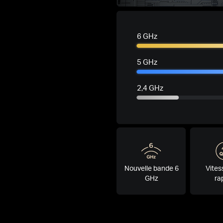
6 GHz
5 GHz
2,4 GHz
Nouvelle bande 6
Vites
GHz
ra