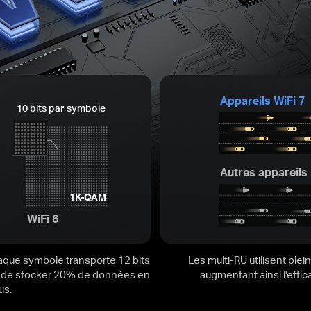
Appareils WiFi 7
10 bits par symbole
Autres appareils
1K-QAM
WiFi 6
aque symbole transporte 12 bits
Les multi-RU utilisent pl
met de stocker 20% de données en
augmentant ainsi l'effic
us.