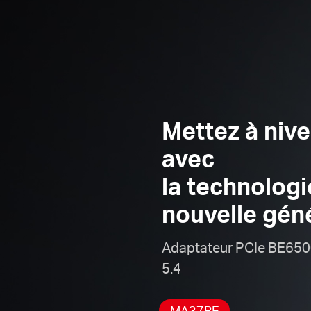
Mettez à niv
avec
la technologi
nouvelle gén
Adaptateur PCIe BE6500
5.4
MA37BE