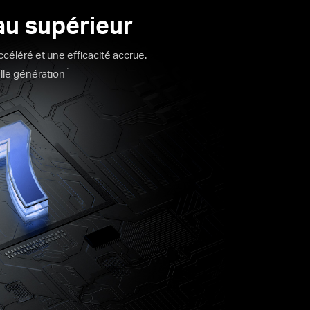
au supérieur
ccéléré et une efficacité accrue.
.
lle génération