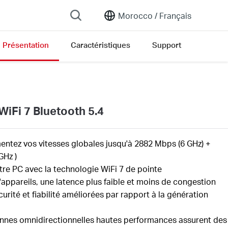
Morocco /
Français
Présentation
Caractéristiques
Support
iFi 7 Bluetooth 5.4
tez vos vitesses globales jusqu'à
2882
Mbps (6 GHz) +
 GHz
)
tre
PC avec
la technologie WiFi
7
de pointe
'appareils,
une latence plus faible
et
moins
de congestion
urité et fiabilité améliorées par rapport à la génération
nnes omnidirectionnelles hautes performances assurent des