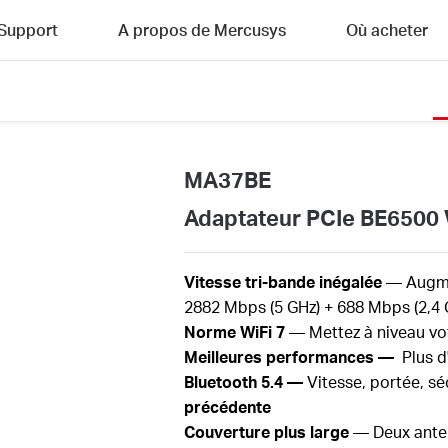
Support
A propos de Mercusys
Où acheter
MA37BE
Adaptateur PCIe BE6500 W
Vitesse tri-bande inégalée
— Augmen
2882
Mbps (5 GHz) +
688
Mbps (2,4
Norme
Wi
Fi
7
— Mettez à niveau
vo
Meilleures
performances
—
Plus d
Bluetooth
5.4
—
Vitesse, portée, séc
précédente
Couverture plus large
— Deux ante