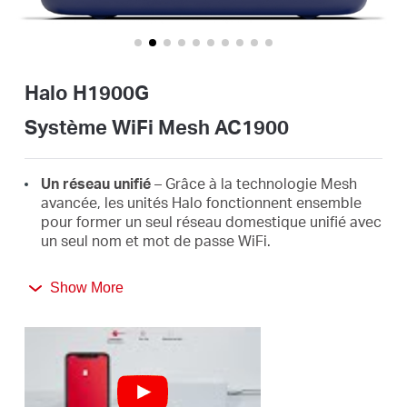
Où
acheter
Halo H1900G
Système WiFi Mesh AC1900
Morocco
Un réseau unifié
– Grâce à la technologie Mesh
avancée, les unités Halo fonctionnent ensemble
pour former un seul réseau domestique unifié avec
/
un seul nom et mot de passe WiFi.
Itinérance transparente
– Basculez
Français
Show More
automatiquement entre les Halos lorsque vous
vous déplacez dans votre maison, en obtenant
toujours le meilleur signal pour profiter des
connexions les plus rapides pour tous vos
appareils.
Couverture de toute la maison
– Couvrez jusqu'à