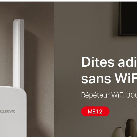
Dites ad
sans WiFi
Répéteur WiFi 3
ME12