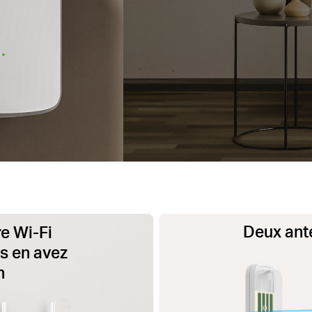
Deux ant
e Wi-Fi
s en avez
n