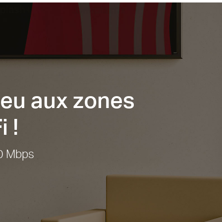
ieu aux zones
 !
00 Mbps