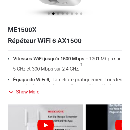
Où
acheter
ME1500X
Répéteur WiFi 6 AX1500
Morocco
Vitesses WiFi jusqu'à 1500 Mbps –
1201 Mbps sur
†
5 GHz et 300 Mbps sur 2,4 GHz.
/
Équipé du WiFi 6,
il améliore pratiquement tous les
aspects de votre réseau : vitesse, efficacité et
Français
capacité.
Show More
Connexion filaire Gigabit –
Fournit des connexions
filaires rapides pour les PC, les IPTV et les
consoles de jeux.
Fonctionne avec tous les routeurs –
pour étendre