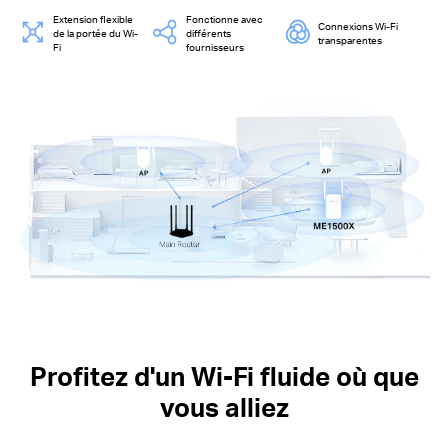
Extension flexible
Fonctionne avec
Connexions Wi-Fi
de la portée du Wi-
différents
transparentes
Fi
fournisseurs
Profitez d'un Wi-Fi fluide où que
vous alliez