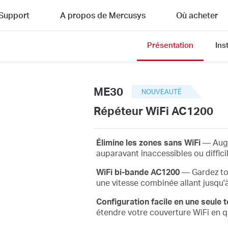
Support
A propos de Mercusys
Où acheter
Présentation
Ins
ME30
NOUVEAUTÉ
Répéteur WiFi AC1200
Élimine les zones sans WiFi
— Augm
auparavant inaccessibles ou diffici
WiFi bi-bande AC1200
— Gardez tou
une vitesse combinée allant jusqu'à
Configuration facile en une seule 
étendre votre couverture WiFi en 