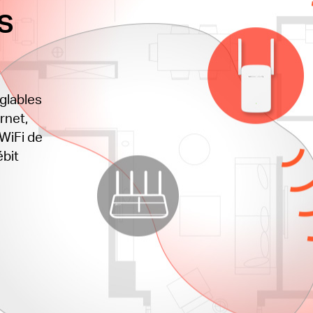
s
glables
rnet,
 WiFi de
ébit