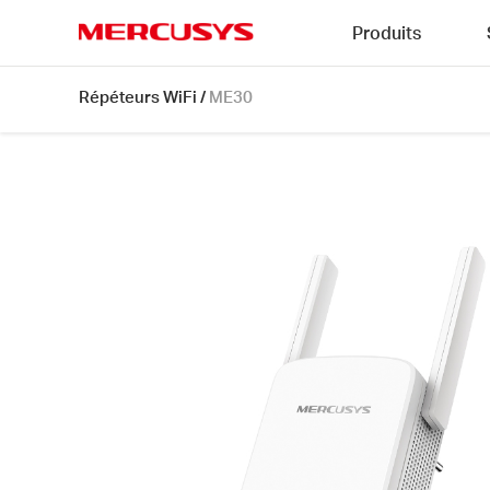
Click
Produits
to
skip
MERCUSYS
the
ME30
Répéteurs WiFi
/
ME30
navigation
[V1]
bar
|
Répéteur
WiFi
AC1200