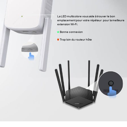
La LED multicolore vous aide à trouver le bon
emplacement pour votre répéteur pour la meilleure
extension Wi-Fi.
Bonne connexion
Trop loin du routeur hôte