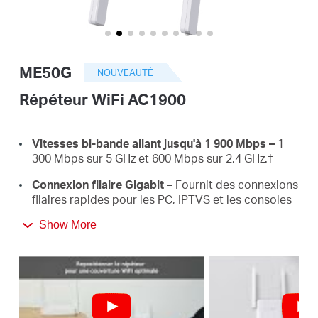
Où
acheter
ME50G
NOUVEAUTÉ
Répéteur WiFi AC1900
Morocco
Vitesses bi-bande allant jusqu'à 1 900 Mbps –
1
300 Mbps sur 5 GHz et 600 Mbps sur 2,4 GHz.†
/
Connexion filaire Gigabit –
Fournit des connexions
filaires rapides pour les PC, IPTVS et les consoles
de jeux.
Français
Show More
3×3 MU-MIMO –
Connectez plus d’appareils
simultanément.
Fonctionne avec tous les routeurs/Box –
pour
étendre le WiFi là où vous en avez le plus besoin.
‡