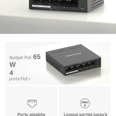
65
Budget PoE
W
4
ports PoE+
Ports gigabits
Longue portée jusqu'à