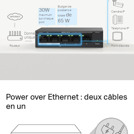
Budget de
30W
puissance
Caméra IP
de
maximum
totale
sur chaque
65 W
port
Téléphone IP
Données
uniquement
Routeur
Point d'accès
Power over Ethernet : deux câbles
en un