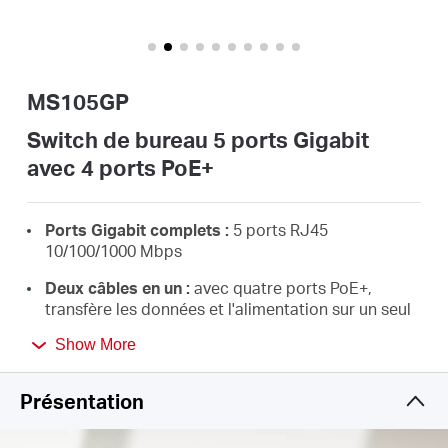
Où
acheter
MS105GP
Switch de bureau 5 ports Gigabit
avec 4 ports PoE+
Morocco
Ports Gigabit complets :
5 ports RJ45
/
10/100/1000 Mbps
Deux câbles en un :
avec quatre ports PoE+,
Français
transfère les données et l'alimentation sur un seul
câble
Show More
PoE+ haute puissance :
prise en charge de
l'alimentation PoE jusqu'à 30W pour chaque port
Présentation
PoE et 65 W pour tous les ports PoE*
Longue portée jusqu'à 250 m :
augmente la