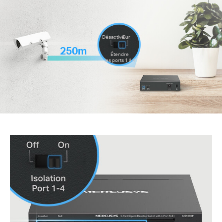
Désactivé
Sur
250m
Étendre
les ports 1 à 4