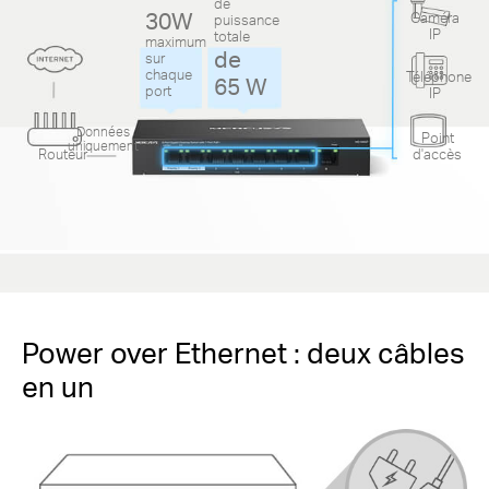
de
30W
Caméra
puissance
IP
totale
maximum
de
sur
chaque
Téléphone
65 W
port
IP
Données
Point
uniquement
Routeur
d'accès
Power over Ethernet : deux câbles
en un