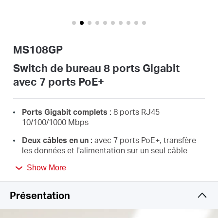
Où
acheter
MS108GP
Switch de bureau 8 ports Gigabit
avec 7 ports PoE+
Morocco
Ports Gigabit complets :
8 ports RJ45
/
10/100/1000 Mbps
Deux câbles en un :
avec 7 ports PoE+, transfère
Français
les données et l'alimentation sur un seul câble
PoE+ haute puissance :
prise en charge de
Show More
l'alimentation PoE jusqu'à 30W pour chaque port
PoE et 65 W pour tous les ports PoE*
Présentation
Longue portée jusqu'à 250 m :
augmente la
distance de transmission PoE à 250 m en mode