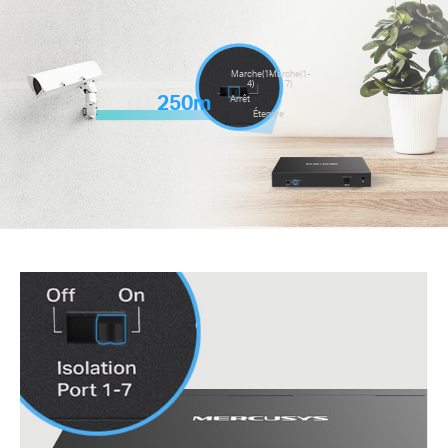
Marche(1-
Marche(1-
4)
7)
250m
Arrêt
Étendre