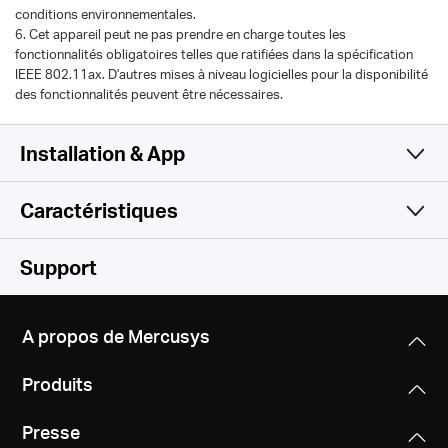
conditions environnementales.
6. Cet appareil peut ne pas prendre en charge toutes les
fonctionnalités obligatoires telles que ratifiées dans la spécification
IEEE 802.11ax. D'autres mises à niveau logicielles pour la disponibilité
des fonctionnalités peuvent être nécessaires.
Installation & App
Caractéristiques
Simple et fonctionnel
WiFi
Support
Logiciel
Normes WiFi
A propos de Mercusys
Compatible with 802.11ax/ac/a/b/g/n Wi-Fi standards
Matériel
Type WAN
Produits
Dynamic IP/Static IP/PPPoE/L2TP/PPTP
Débits WiFi
Autres
Dimensions
2402 Mbps (5 GHz) + 574 Mbps (2.4 GHz)
Presse
208,8 × 171,6 × 41,7 mm
Administration