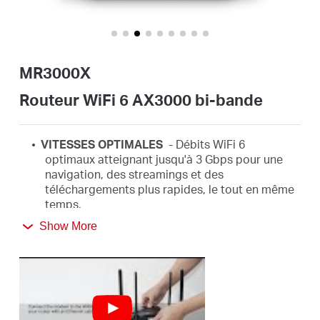
Où
acheter
MR3000X
Routeur WiFi 6 AX3000 bi-bande
Morocco
VITESSES OPTIMALES
- Débits WiFi 6
optimaux atteignant jusqu'à 3
Gbps
pour une
navigation,
des streamings
et des
/
téléchargements plus rapides, le tout en même
temps.
Français
Show More
PLUS D'APPAREILS CONNECTES
-
Prend en
charge MU-MIMO et OFDMA pour réduire la
congestion et quadrupler le débit moyen.
WiFi LONGUE PORTEE
– 4 antennes
multidirectionnelles à gain élevé avec