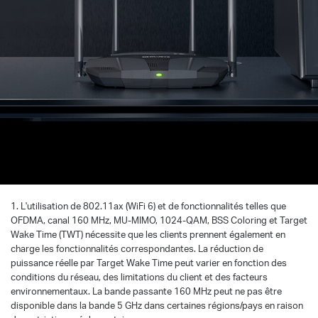
1. L'utilisation de 802.11ax (WiFi 6) et de fonctionnalités telles que
OFDMA, canal 160 MHz, MU-MIMO, 1024-QAM, BSS Coloring et Target
Wake Time (TWT) nécessite que les clients prennent également en
charge les fonctionnalités correspondantes. La réduction de
puissance réelle par Target Wake Time peut varier en fonction des
conditions du réseau, des limitations du client et des facteurs
environnementaux. La bande passante 160 MHz peut ne pas être
disponible dans la bande 5 GHz dans certaines régions/pays en raison