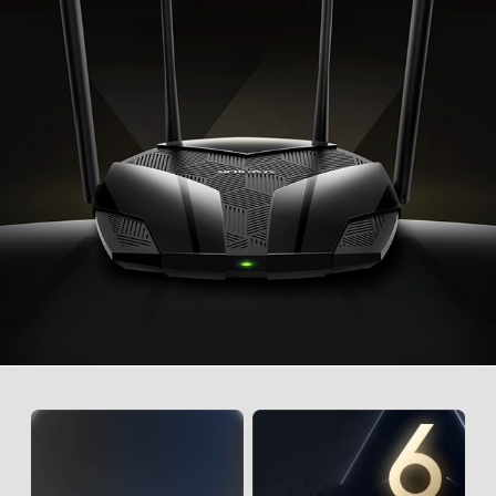
BSS Color
SMART CONNECT
- Choisit intelligemment la
meilleure bande disponible pour chaque
appareil