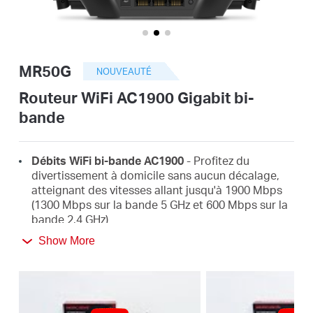
Où
acheter
MR50G
NOUVEAUTÉ
Routeur WiFi AC1900 Gigabit bi-
bande
Morocco
Débits WiFi bi-bande AC1900
- Profitez du
/
divertissement à domicile sans aucun décalage,
atteignant des vitesses allant jusqu'à 1900 Mbps
(1300 Mbps sur la bande 5 GHz et 600 Mbps sur la
Français
bande 2,4 GHz)
Show More
Couverture étendue
- 6 antennes à gain élevé
avec formation de faisceau augmentent les
connexions stables dans toute la maison pour des
signaux WiFi puissants dans tous les coins