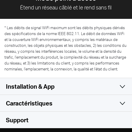
Étend un réseau câblé et le rend sans fil
*
Les débits de signal WiFi maximum sont les débits physiques dérivés
des spécifications de la norme IEEE 802.11. Le débit de données WiFi
et la couverture WiFi environnementaux, y compris les matériaux de
construction, les objets physiques et les obstacles, 2) les conditions du
réseau, y compris les interférences locales, le volume et la densité du
trafic, l'emplacement du produit, la complexité du réseau et la surcharge
du réseau, et 3) les limitations du client, y compris les performances
nominales, l'emplacement, la connexion, la qualité et l'état du client.
Installation & App
Caractéristiques
Simple et fonctionnel
WiFi
Support
Logiciel