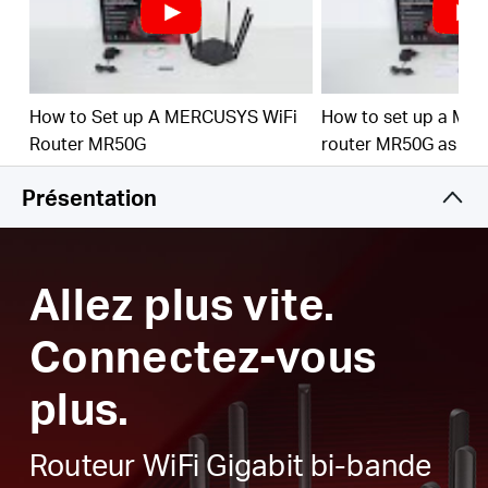
Ports Gigabit complets
- Utilisez pleinement votre
accès Internet et transférez des données à des
vitesses vertigineuses pour des performances
optimales
Efficacité du réseau plus élevée
- La technologie
How to Set up A MERCUSYS WiFi
How to set up a ME
MU-MIMO permet au MR50G de communiquer
Router MR50G
router MR50G as an
avec plusieurs appareils en même temps,
augmentant ainsi le débit global du réseau
Présentation
Smart Connect
- Choisit intelligemment la
meilleure bande disponible pour chaque appareil
Allez plus vite.
Connectez-vous
plus.
Routeur WiFi Gigabit bi-bande