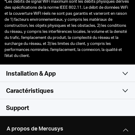
*
Les débits de signal WiFi maximum sont les débits physiques dérivés
des spécifications de la norme IEEE 802.11. Le débit de données WiFi
et la couverture WiFI réels ne sont pas garantis et varieront en raison
de 1) facteurs environnementaux, y compris les matériaux de
construction, les objets physiques et les obstacles, 2) les conditions
du réseau, y compris les interférences locales, le volume et la densité
du trafic, l'emplacement du produit, la complexité du réseau et la
surcharge du réseau, et 3) les limites du client, y compris les
performances nominales, l'emplacement, la connexion, la qualité et
l'état du client.
Installation & App
Caractéristiques
Simple et fonctionnel
WiFi
Support
Logiciel
Normes WiFi
A propos de Mercusys
Compatible with 802.11ax/ac/a/b/g/n Wi-Fi standards
Matériel