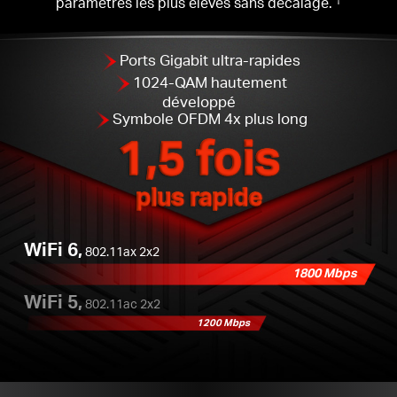
paramètres les plus élevés sans décalage.
Ports Gigabit ultra-rapides
1024-QAM hautement
développé
Symbole OFDM 4x plus long
1,5 fois
plus rapide
WiFi 6,
802.11ax 2x2
1800 Mbps
WiFi 5,
802.11ac 2x2
1200 Mbps