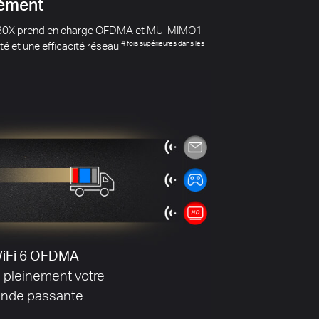
sins
er lorsque vous vivez dans un appartement ou
nts points d'accès.
Cela aide à minimiser les
ission.
1
Sans BSS Color
s d'interférences de signal