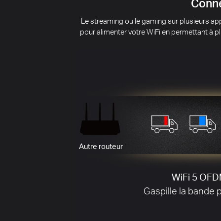
Réd
Les interférences des réseaux sans fil à pr
à proximité de vos voisins.
Le MR80X prend e
interfé
BSS Color fonctionne av
moins d'interférences de sig