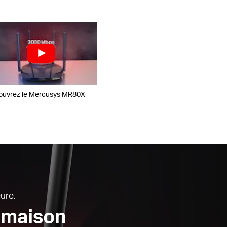
uvrez le Mercusys MR80X
ure.
a maison