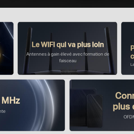
Le WiFi qui va plus loin
Antennes à gain élevé avec formation de
faisceau
L
Conn
0 MHz
plus 
nte
OFD