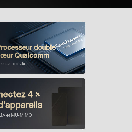
Processeur double
cœur
Qualcomm
atence minimale
ectez 4 ×
d'appareils
MA et MU-MIMO