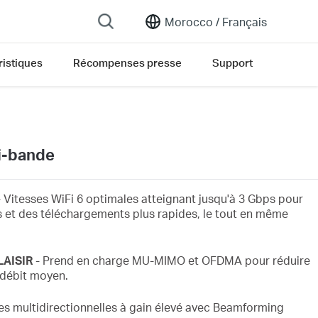
Morocco /
Français
ristiques
Récompenses presse
Support
i-bande
 Vitesses WiFi 6 optimales
atteignant jusqu'à 3
Gbps
pour
s
et des téléchargements plus rapides, le tout en même
LAISIR
-
Prend en charge MU-MIMO et OFDMA pour réduire
 débit moyen.
s multidirectionnelles à gain élevé avec Beamforming