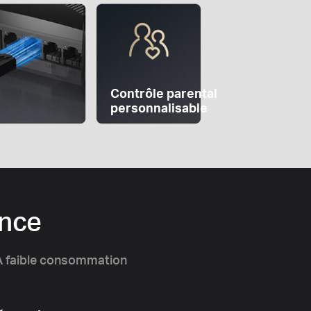
Contrôle
parental
personnalisable
ence
A faible consommation