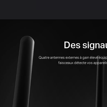
Des signau
Quatre antennes externes
à gain
élevé équip
faisceaux détecte vos appareils