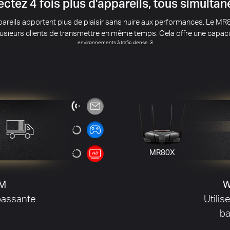
uisez les interférences du Wi-Fi de vos voi
oximité peuvent causer des problèmes avec votre signal, en particuli
n charge BSS Color pour marquer les trames de données de différe
rences de signal de vos voisins pour améliorer l'efficacité de la transm
ec
nal
Plu