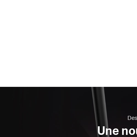
Des
Une nou