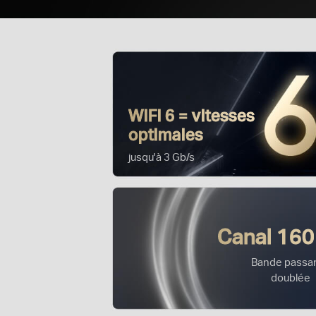
WiFi 6 = vitesses
optimales
jusqu'à 3 Gb/s
Canal 16
Bande passa
doublée