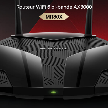
Routeur WiFi 6 bi-bande AX3000
MR80X